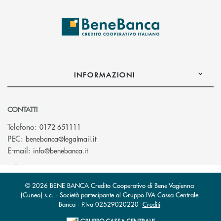
INFORMAZIONI
CONTATTI
Telefono:
0172 651111
(si apre l’app di posta elettronica)
PEC:
benebanca@legalmail.it
(si apre l’app di posta elettronica)
E-mail:
info@benebanca.it
© 2026 BENE BANCA Credito Cooperativo di Bene Vagienna
(Cuneo) s.c. - Società partecipante al Gruppo IVA Cassa Centrale
Banca · P.Iva 02529020220
Crediti