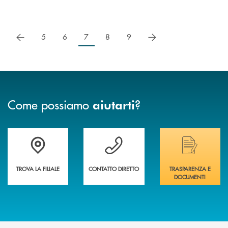
precedente
successivo
5
6
7
8
9
Come possiamo
?
aiutarti
Trova la filiale più vicina a te&nbsp;
Hai bisogno di assistenza immediata?
Hai bisogno di alcuni
TROVA LA FILIALE
CONTATTO DIRETTO
TRASPARENZA E
DOCUMENTI