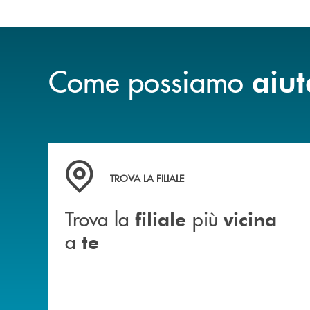
Come possiamo
aiut
Trova la filiale più vicina a te&nbsp;
TROVA LA FILIALE
Trova la
più
filiale
vicina
a
te