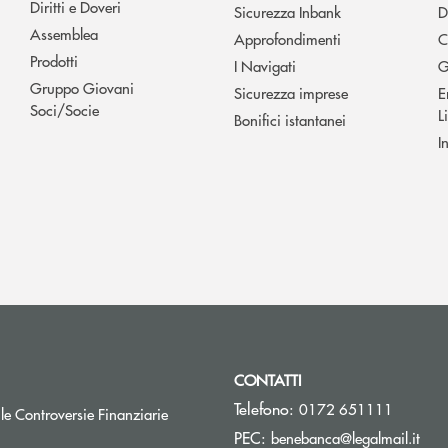
Diritti e Doveri
Sicurezza Inbank
D
Assemblea
Approfondimenti
C
Prodotti
I Navigati
G
Gruppo Giovani
Sicurezza imprese
E
Soci/Socie
L
Bonifici istantanei
I
CONTATTI
Telefono:
0172 651111
Apre una nuova finestra
 le Controversie Finanziarie
(si 
PEC:
benebanca@legalmail.it