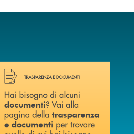
Hai bisogno di alcuni documenti ? Vai alla pagina della 
TRASPARENZA E DOCUMENTI
Hai bisogno di alcuni
? Vai alla
documenti
pagina della
trasparenza
per trovare
e documenti
quello di cui hai bisogno