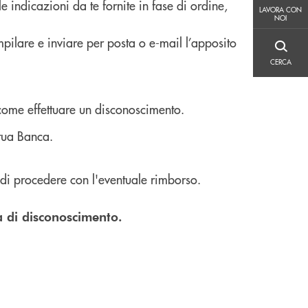
e indicazioni da te fornite in fase di ordine,
LAVORA CON NOI
LAVORA CON
NOI
mpilare e inviare per posta o e-mail l’apposito
CERCA
CERCA
 come effettuare un disconoscimento.
 tua Banca.
e di procedere con l'eventuale rimborso.
a di disconoscimento.