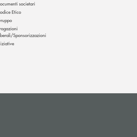
ocumenti societari
odice Etico
ruppo
rogazioni
iberali/Sponsorizzazioni
niziative
apre l’app di posta elettronica)