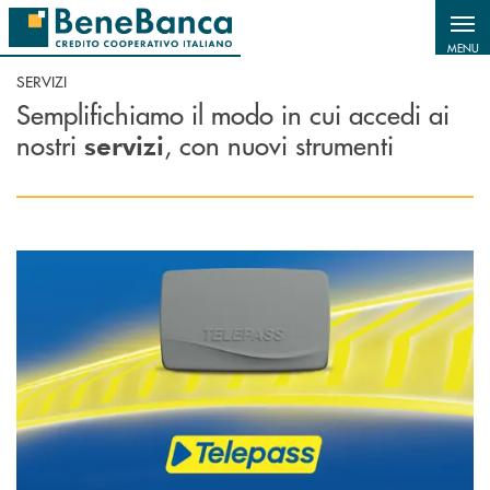
Salta al contenuto principale
MENU
SERVIZI
Semplifichiamo il modo in cui accedi ai
nostri
, con nuovi strumenti
servizi
Scopri di più Telepass