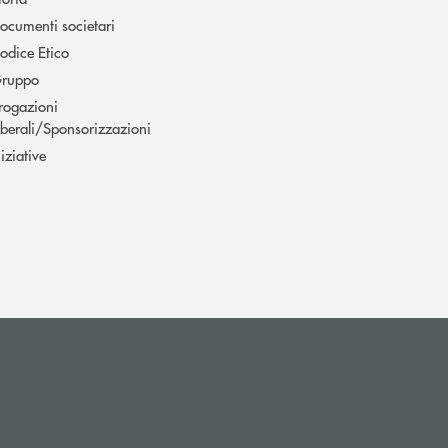
ocumenti societari
odice Etico
ruppo
rogazioni
iberali/Sponsorizzazioni
niziative