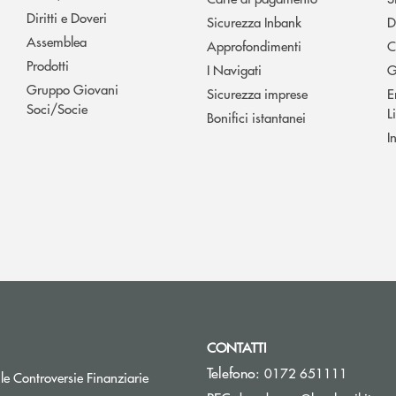
Diritti e Doveri
Sicurezza Inbank
D
Assemblea
Approfondimenti
C
Prodotti
I Navigati
G
Gruppo Giovani
Sicurezza imprese
E
Soci/Socie
L
Bonifici istantanei
I
CONTATTI
Telefono:
0172 651111
Apre una nuova finestra
 le Controversie Finanziarie