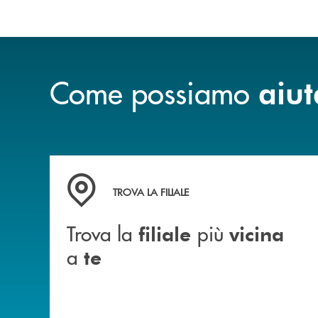
Come possiamo
aiut
Trova la filiale più vicina a te&nbsp;
TROVA LA FILIALE
Trova la
più
filiale
vicina
a
te