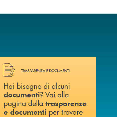
Hai bisogno di alcuni documenti ? Vai alla pagina della 
TRASPARENZA E DOCUMENTI
Hai bisogno di alcuni
? Vai alla
documenti
pagina della
trasparenza
per trovare
e documenti