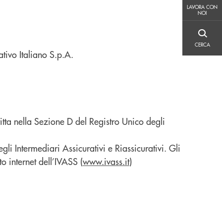
LAVORA CON NOI
LAVORA CON
NOI
CERCA
CERCA
tivo Italiano S.p.A.
tta nella Sezione D del Registro Unico degli
egli Intermediari Assicurativi e Riassicurativi. Gli
to internet dell’IVASS (
www.ivass.it
)