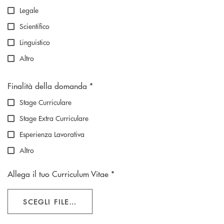
Legale
Scientifico
Linguistico
Altro
Scegliere un'opzione
Finalità della domanda *
Stage Curriculare
Stage Extra Curriculare
Esperienza Lavorativa
Altro
Allega il tuo Curriculum Vitae *
SCEGLI FILE…