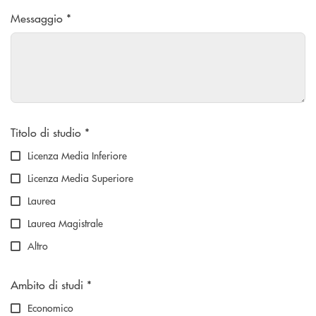
Messaggio *
Scegliere un'opzione
Titolo di studio *
Licenza Media Inferiore
Licenza Media Superiore
Laurea
Laurea Magistrale
Altro
Scegliere un'opzione
Ambito di studi *
Economico