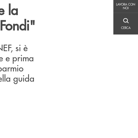
LAVORA CON NOI
e la
LAVORA CON
NOI
 Fondi"
CERCA
CERCA
EF, si è
re e prima
sparmio
ella guida