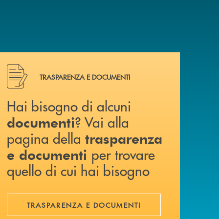
Hai bisogno di alcuni documenti ? Vai alla pagina della 
TRASPARENZA E DOCUMENTI
Hai bisogno di alcuni
? Vai alla
documenti
pagina della
trasparenza
per trovare
e documenti
quello di cui hai bisogno
TRASPARENZA E DOCUMENTI