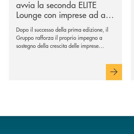
avvia la seconda ELITE
Lounge con imprese ad alto
potenziale
Dopo il successo della prima edizione, il
Gruppo rafforza il proprio impegno a
sostegno della crescita delle imprese
italiane, accompagnandole in un percorso
di sviluppo, innovazione e accesso ai
mercati dei capitali.