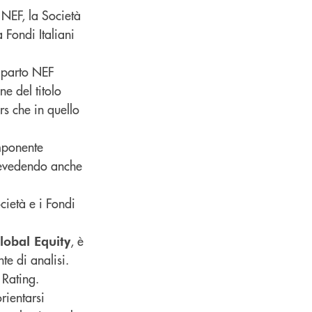
 NEF, la Società
 Fondi Italiani
omparto NEF
ne del titolo
rs che in quello
mponente
 prevedendo anche
cietà e i Fondi
, è
obal Equity
te di analisi.
 Rating.
rientarsi