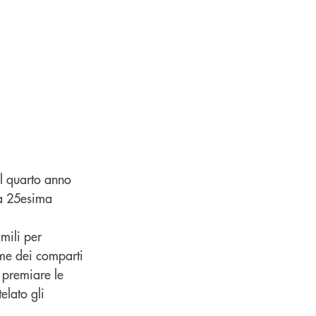
l quarto anno
la 25esima
mili per
eme dei comparti
 premiare le
elato gli