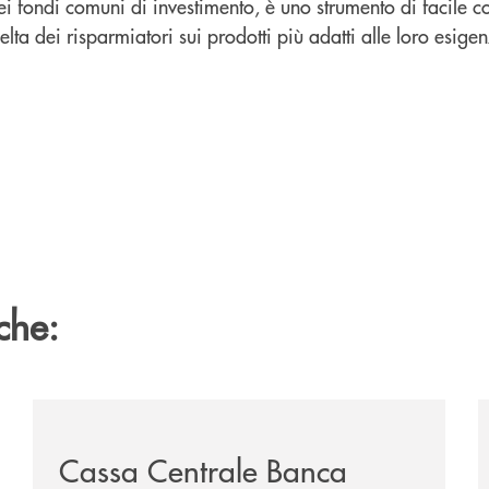
 fondi comuni di investimento, è uno strumento di facile c
lta dei risparmiatori sui prodotti più adatti alle loro esige
che:
ria-di-permicro/
/news/cassa-centrale-banca-avvia-la-seconda-elite-lo
/
Cassa Centrale Banca