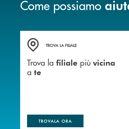
Come possiamo
aiut
Trova la filiale più vicina a te&nbsp;
TROVA LA FILIALE
Trova la
più
filiale
vicina
a
te
TROVALA ORA