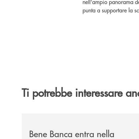
nell'ampio panorama dei
punta a supportare la sce
Ti potrebbe interessare an
/news/bene-banca-entra-nella-compagine-societa
Bene Banca entra nella