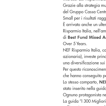
Grazie alla strategia m
del Gruppo Cassa Centra
Small per i risultati rag
È arrivato anche un ulte
Risparmio Italia, nell’a
di
Best Fund Mixed A
Over 5 Years.
NEF Risparmio Italia, 
azionaria), investe princ
una diversificazione sui
Per questo riconoscimento
che hanno conseguito pe
Lo stesso comparto,
NEF
stato inserito nella guid
Ognuno protagonista nell
La guida “I 300 Migliori