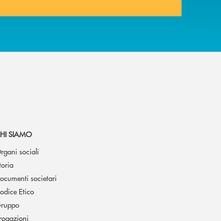
HI SIAMO
rgani sociali
toria
ocumenti societari
odice Etico
ruppo
rogazioni