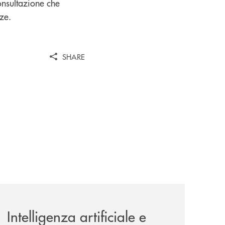
onsultazione che
nze.
SHARE
unge-con-imprese-ad-alto-potenziale/
news/intelligenza-artificiale-e-investimenti-un-aiuto-o-un-r
Intelligenza artificiale e