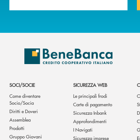
SOCI/SOCIE
SICUREZZA WEB
C
Come diventare
Le principali frodi
O
Socio/Socia
Carte di pagamento
S
Diritti e Doveri
Sicurezza Inbank
D
Assemblea
Approfondimenti
C
Prodotti
I Navigati
G
Gruppo Giovani
Sicurezza imprese
E