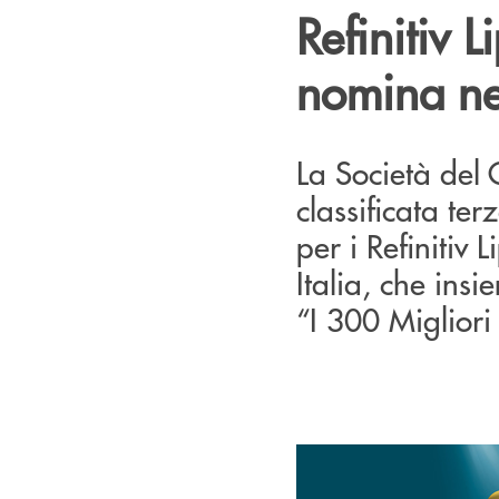
Refinitiv 
nomina nel
La Società del 
classificata ter
per i Refiniti
Italia, che insi
“I 300 Migliori