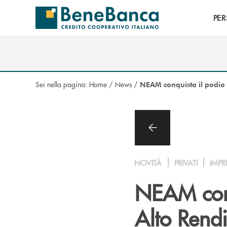
Salta al contenuto principale
PE
Sei nella pagina:
Home
/
News
/
NEAM conquista il podio 
NOVITÀ
PRIVATI
IMPR
NEAM conq
Alto Rendi