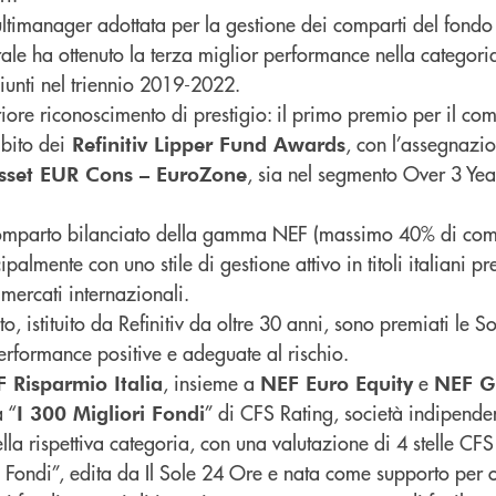
ultimanager adottata per la gestione dei comparti del fondo
le ha ottenuto la terza miglior performance nella categoria
giunti nel triennio 2019-2022.
riore riconoscimento di prestigio: il primo premio per il c
mbito dei
, con l’assegnazio
Refinitiv Lipper Fund Awards
, sia nel segmento Over 3 Yea
sset EUR Cons – EuroZone
comparto bilanciato della gamma NEF (massimo 40% di co
ipalmente con uno stile di gestione attivo in titoli italiani
 mercati internazionali.
, istituito da Refinitiv da oltre 30 anni, sono premiati le So
rformance positive e adeguate al rischio.
, insieme a
e
 Risparmio Italia
NEF Euro Equity
NEF Gl
a “
” di CFS Rating, società indipenden
I 300 Migliori Fondi
a rispettiva categoria, con una valutazione di 4 stelle CFS
 Fondi”, edita da Il Sole 24 Ore e nata come supporto per o