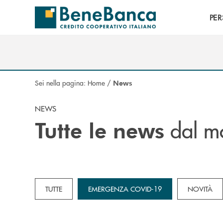
Salta al contenuto principale
PE
Sei nella pagina:
Home
/
News
NEWS
dal m
Tutte le news
TUTTE
EMERGENZA COVID-19
NOVITÀ