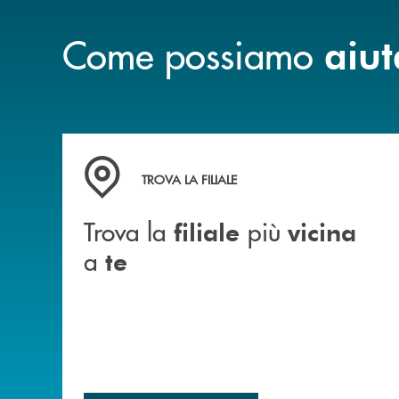
Come possiamo
aiut
Trova la filiale più vicina a te&nbsp;
TROVA LA FILIALE
Trova la
più
filiale
vicina
a
te