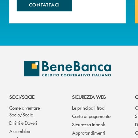
CONTATTACI
SOCI/SOCIE
SICUREZZA WEB
C
Come diventare
Le principali frodi
O
Socio/Socia
Carte di pagamento
S
Diritti e Doveri
Sicurezza Inbank
D
Assemblea
Approfondimenti
C