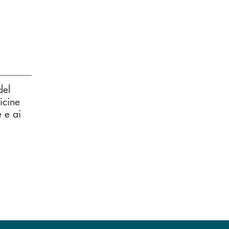
del
icine
e e ai