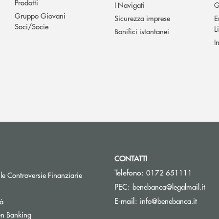
Prodotti
I Navigati
G
Gruppo Giovani
Sicurezza imprese
E
Soci/Socie
L
Bonifici istantanei
I
CONTATTI
Telefono:
0172 651111
Apre una nuova finestra
 le Controversie Finanziarie
(si 
PEC:
benebanca@legalmail.it
(si apr
E-mail:
info@benebanca.it
tà
Apre una nuova finestra
n Banking