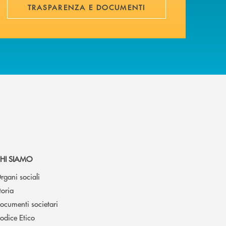
TRASPARENZA E DOCUMENTI
HI SIAMO
rgani sociali
toria
ocumenti societari
odice Etico