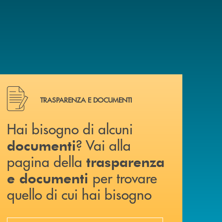
Hai bisogno di alcuni documenti ? Vai alla pagina della 
TRASPARENZA E DOCUMENTI
Hai bisogno di alcuni
? Vai alla
documenti
pagina della
trasparenza
per trovare
e documenti
quello di cui hai bisogno