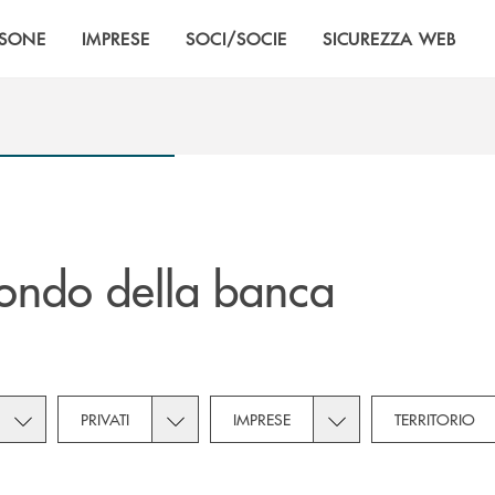
RSONE
IMPRESE
SOCI/SOCIE
SICUREZZA WEB
ondo della banca
Toggle subcategories dropdown for Novità
Toggle subcategories dropdown for Privati
Toggle subcategories 
PRIVATI
IMPRESE
TERRITORIO