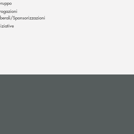
ruppo
rogazioni
iberali/Sponsorizzazioni
niziative
apre l’app di posta elettronica)
e l’app di posta elettronica)