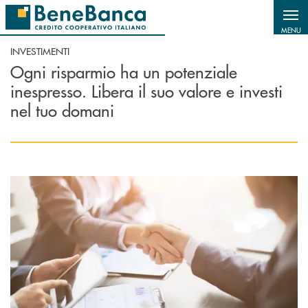
Salta al contenuto principale
MENU
INVESTIMENTI
Ogni risparmio ha un potenziale
inespresso. Libera il suo valore e investi
nel tuo domani
Scopri di più Custodia e amministrazione titoli