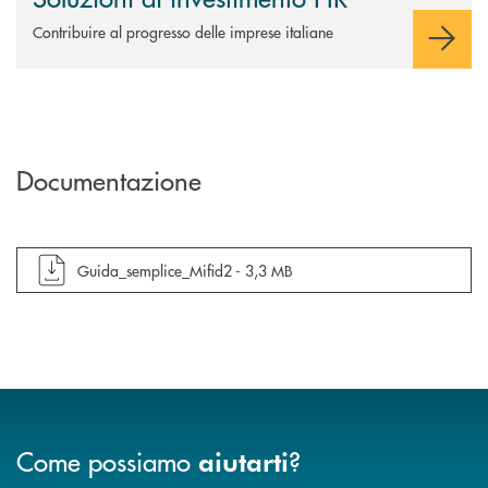
Contribuire al progresso delle imprese italiane
Documentazione
apre documento in una nuova finestra
Guida_semplice_Mifid2 -
3,3 MB
Come possiamo
?
aiutarti