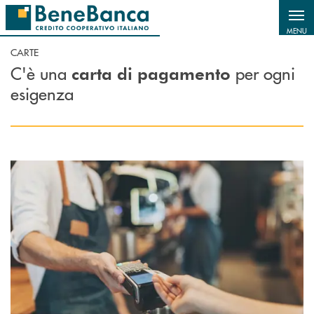
Salta al contenuto principale
MENU
CARTE
C'è una
per ogni
carta di pagamento
esigenza
Scopri di più Carte di debito