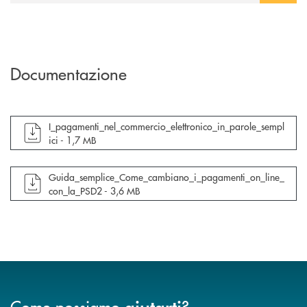
Documentazione
apre documento in una nuova finestra
I_pagamenti_nel_commercio_elettronico_in_parole_sempl
ici -
1,7 MB
apre documento in una nuova finestra
Guida_semplice_Come_cambiano_i_pagamenti_on_line_
con_la_PSD2 -
3,6 MB
Come possiamo
?
aiutarti