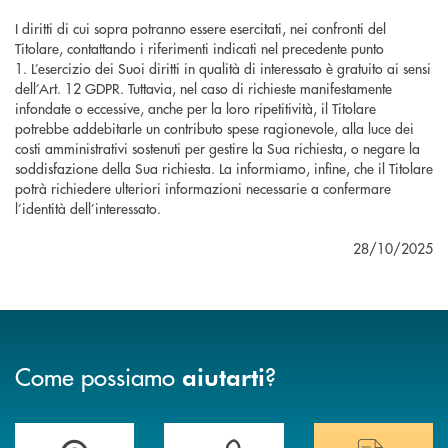
I diritti di cui sopra potranno essere esercitati, nei confronti del
Titolare, contattando i riferimenti indicati nel precedente punto
1. L’esercizio dei Suoi diritti in qualità di interessato è gratuito ai sensi
dell’Art. 12 GDPR. Tuttavia, nel caso di richieste manifestamente
infondate o eccessive, anche per la loro ripetitività, il Titolare
potrebbe addebitarle un contributo spese ragionevole, alla luce dei
costi amministrativi sostenuti per gestire la Sua richiesta, o negare la
soddisfazione della Sua richiesta. La informiamo, infine, che il Titolare
potrà richiedere ulteriori informazioni necessarie a confermare
l’identità dell’interessato.
28/10/2025
Come possiamo
?
aiutarti
Trova la filiale più vicina a te&nbsp;
Hai bisogno di assistenza immediata?
Hai bisogno di alcuni