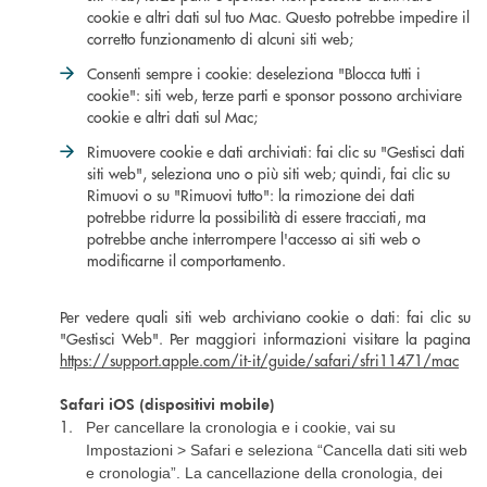
cookie e altri dati sul tuo Mac. Questo potrebbe impedire il
corretto funzionamento di alcuni siti web;
Consenti sempre i cookie: deseleziona "Blocca tutti i
cookie": siti web, terze parti e sponsor possono archiviare
cookie e altri dati sul Mac;
Rimuovere cookie e dati archiviati: fai clic su "Gestisci dati
siti web", seleziona uno o più siti web; quindi, fai clic su
Rimuovi o su "Rimuovi tutto": la rimozione dei dati
potrebbe ridurre la possibilità di essere tracciati, ma
potrebbe anche interrompere l'accesso ai siti web o
modificarne il comportamento.
Per vedere quali siti web archiviano cookie o dati: fai clic su
"Gestisci Web". Per maggiori informazioni visitare la pagina
https://support.apple.com/it-it/guide/safari/sfri11471/mac
Safari iOS (dispositivi mobile)
1.
Per cancellare la cronologia e i cookie, vai su
Impostazioni > Safari e seleziona “Cancella dati siti web
e cronologia”. La cancellazione della cronologia, dei