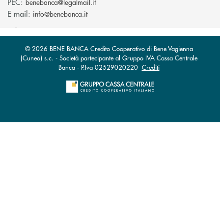
(si apre l’app di posta elettronica)
PEC:
benebanca@legalmail.it
(si apre l’app di posta elettronica)
E-mail:
info@benebanca.it
© 2026 BENE BANCA Credito Cooperativo di Bene Vagienna
(Cuneo) s.c. - Società partecipante al Gruppo IVA Cassa Centrale
Banca · P.Iva 02529020220
Crediti