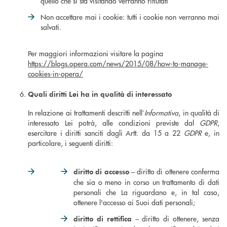
quello che si sta visitando verranno rifiutati
Non accettare mai i cookie: tutti i cookie non verranno mai
salvati.
Per maggiori informazioni visitare la pagina
https://blogs.opera.com/news/2015/08/how-to-manage-
cookies-in-opera/
Quali diritti Lei ha in qualità di interessato
In relazione ai trattamenti descritti nell’
Informativa
, in qualità di
interessato Lei potrà, alle condizioni previste dal
GDPR
,
esercitare i diritti sanciti dagli Artt. da 15 a 22
GDPR
e, in
particolare, i seguenti diritti:
diritto di ottenere conferma
diritto di accesso –
che sia o meno in corso un trattamento di dati
personali che La riguardano e, in tal caso,
ottenere l'accesso ai Suoi dati personali;
diritto di ottenere, senza
diritto di rettifica –