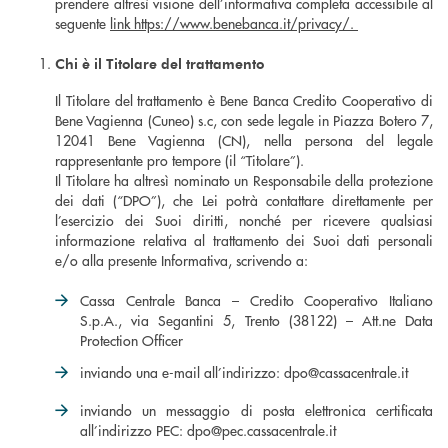
prendere altresì visione dell’informativa completa accessibile al
seguente
link
https://www.benebanca.it/privacy/
.
Chi è il Titolare del trattamento
Il Titolare del trattamento è Bene Banca Credito Cooperativo di
Bene Vagienna (Cuneo) s.c, con sede legale in Piazza Botero 7,
12041 Bene Vagienna (CN), nella persona del legale
rappresentante pro tempore (il “Titolare”).
Il Titolare ha altresì nominato un Responsabile della protezione
dei dati (“DPO”), che Lei potrà contattare direttamente per
l’esercizio dei Suoi diritti, nonché per ricevere qualsiasi
informazione relativa al trattamento dei Suoi dati personali
e/o alla presente Informativa, scrivendo a:
Cassa Centrale Banca – Credito Cooperativo Italiano
S.p.A., via Segantini 5, Trento (38122) – Att.ne Data
Protection Officer
inviando una e-mail all’indirizzo: dpo@cassacentrale.it
inviando un messaggio di posta elettronica certificata
all’indirizzo PEC: dpo@pec.cassacentrale.it