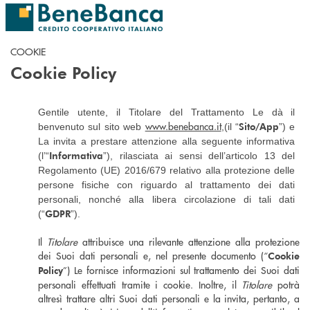
Salta al contenuto principale
COOKIE
Cookie Policy
Gentile utente, il Titolare del Trattamento Le dà il
www.benebanca.it
Sito/App
benvenuto sul sito web
,(il “
”) e
La invita a prestare attenzione alla seguente informativa
Informativa
(l’“
”), rilasciata ai sensi dell’articolo 13 del
Regolamento (UE) 2016/679 relativo alla protezione delle
persone fisiche con riguardo al trattamento dei dati
personali, nonché alla libera circolazione di tali dati
GDPR
(“
”).
Il
Titolare
attribuisce una rilevante attenzione alla protezione
dei Suoi dati personali e, nel presente documento (“
Cookie
”) Le fornisce informazioni sul trattamento dei Suoi dati
Policy
personali effettuati tramite i cookie. Inoltre, il
Titolare
potrà
altresì trattare altri Suoi dati personali e la invita, pertanto, a