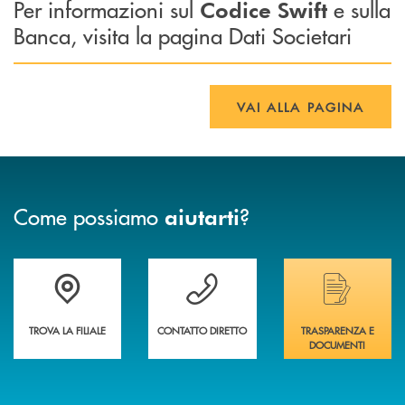
Per informazioni sul
e sulla
Codice Swift
Banca, visita la pagina Dati Societari
VAI ALLA PAGINA
Come possiamo
?
aiutarti
Trova la filiale più vicina a te&nbsp;
Hai bisogno di assistenza immediata?
Hai bisogno di alcuni
TROVA LA FILIALE
CONTATTO DIRETTO
TRASPARENZA E
DOCUMENTI