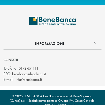
INFORMAZIONI
CONTATTI
Telefono:
0172 651111
(si apre l’app di posta elettronica)
PEC:
benebanca@legalmail.it
(si apre l’app di posta elettronica)
E-mail:
info@benebanca.it
© 2026 BENE BANCA Credito Cooperativo di Bene Vagienna
(Cuneo) s.c. - Società partecipante al Gruppo IVA Cassa Centrale
Banca · P.Iva 02529020220
Crediti