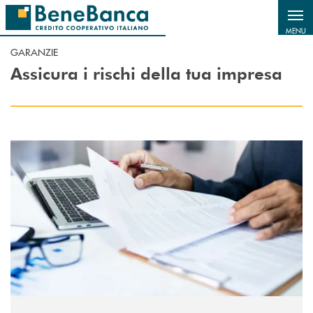
Salta al contenuto principale
MENU
GARANZIE
Assicura i rischi della tua impresa
Scopri di più Garanzia SACE per l’internazionalizzazione