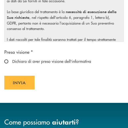
ai dati da Lei forniti in tale occasione.
La base giuridica del trattamento è la
necessità di esecuzione della
, nel rispetto dell’articolo 6, paragrafo 1, lettera b),
Sua richiesta
GDPR, pertanto non è necessaria l’acquisizione di un Suo preventivo
consenso al trattamento.
I dati raccolti per tale finalità saranno trattati per il tempo strettamente
necessario a soddisfare la Sua richiesta o per eventuali obblighi di legge.
Scegliere un'opzione
Presa visione *
Il Titolare La invita, inoltre, prima di conferire i Suoi dati personali, a
visionare l’
Dichiaro di aver preso visione dell'informativa
informativa completa
sul trattamento dei Suoi dati
, rilasciata nel rispetto dell’articolo 13 Regolamento (UE)
personali
2016/679, accessibile al seguente
link
.
INVIA
INVIA FORM
Come possiamo
?
aiutarti