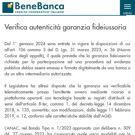
Salta al contenuto principale
MENU
Verifica autenticità garanzia fideiussoria
Dal 1° gennaio 2024 sono entrate in vigore le disposizioni di cui
all’art. 106 comma 3 del D. Lgs. 31 marzo 2023, n. 36 (Nuovo
Codice degli appalti), il quale prevede che la garanzia fideiussoria
richiesta per la partecipazione ad una procedura ad evidenza
pubblica debba essere emessa e firmata digitalmente da una banca o
da un altro intermediario autorizzato.
Il Legislatore ha altresì disposto che la garanzia sia verificabile
telematicamente presso l’emittente ovvero mediante ricorso a
piattaforme operanti con tecnologie basate su registri distribuiti ai
sensi dell'articolo 8-ter, comma 1, del decreto-legge 14 dicembre
2018, n. 135, convertito, con modificazioni, dalla legge 11 febbraio
2019, n. 12, conformi alle caratteristiche stabilite dall'AGID.
L’ANAC, nel Bando Tipo n. 1/2023 approvato con delibera n. 309
dd. 27 giugno 2023, ha riconosciuto quale unica modalità per la