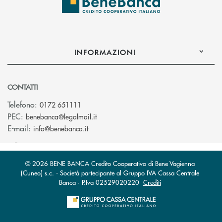
INFORMAZIONI
CONTATTI
Telefono:
0172 651111
(si apre l’app di posta elettronica)
PEC:
benebanca@legalmail.it
(si apre l’app di posta elettronica)
E-mail:
info@benebanca.it
© 2026 BENE BANCA Credito Cooperativo di Bene Vagienna
(Cuneo) s.c. - Società partecipante al Gruppo IVA Cassa Centrale
Banca · P.Iva 02529020220
Crediti