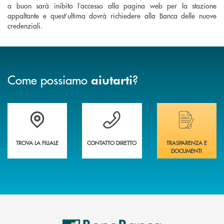
a buon sarà inibito l’accesso alla pagina web per la stazione
appaltante e quest’ultima dovrà richiedere alla Banca delle nuove
credenziali.
Come possiamo
?
aiutarti
Trova la filiale più vicina a te&nbsp;
Hai bisogno di assistenza immediata?
Hai bisogno di alcuni
TROVA LA FILIALE
CONTATTO DIRETTO
TRASPARENZA E
DOCUMENTI