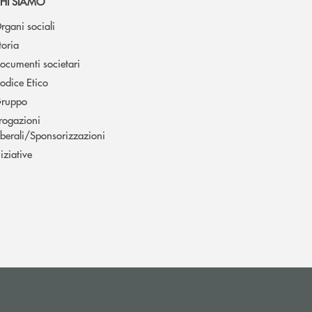
HI SIAMO
rgani sociali
toria
ocumenti societari
odice Etico
ruppo
rogazioni
iberali/Sponsorizzazioni
niziative