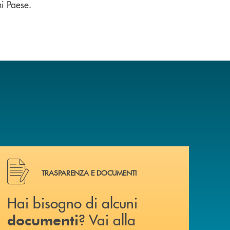
i Paese.
Hai bisogno di alcuni documenti ? Vai alla pagina della 
TRASPARENZA E DOCUMENTI
Hai bisogno di alcuni
? Vai alla
documenti