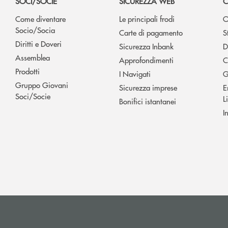
SOCI/SOCIE
SICUREZZA WEB
C
Come diventare
Le principali frodi
O
Socio/Socia
Carte di pagamento
S
Diritti e Doveri
Sicurezza Inbank
D
Assemblea
Approfondimenti
C
Prodotti
I Navigati
G
Gruppo Giovani
Sicurezza imprese
E
Soci/Socie
L
Bonifici istantanei
I