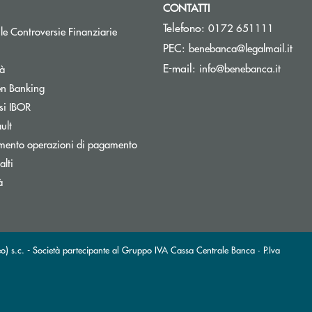
CONTATTI
Telefono:
0172 651111
Apre una nuova finestra
 le Controversie Finanziarie
(si 
PEC:
benebanca@legalmail.it
(si apr
E-mail:
info@benebanca.it
tà
Apre una nuova finestra
n Banking
Apre una nuova finestra
si IBOR
Apre una nuova finestra
ult
mento operazioni di pagamento
inestra
lti
à
.c. - Società partecipante al Gruppo IVA Cassa Centrale Banca · P.Iva