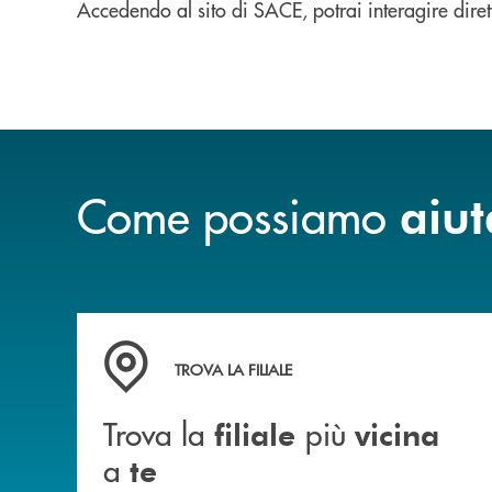
Accedendo al sito di SACE, potrai interagire dire
Come possiamo
aiut
Trova la filiale più vicina a te&nbsp;
TROVA LA FILIALE
Trova la
più
filiale
vicina
a
te