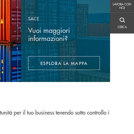
LAVORA CON NOI
LAVORA CON
NOI
SACE
CERCA
CERCA
Vuoi maggiori
informazioni?
ESPLORA LA MAPPA
APRE UNA NUOVA FINESTRA
nità per il tuo business tenendo sotto controllo i