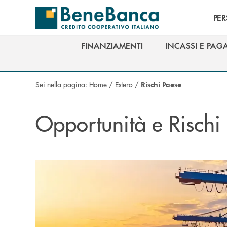
Salta al contenuto principale
PE
FINANZIAMENTI
INCASSI E PAG
FINANZIAMENTI
INCASSI E PAG
Sei nella pagina:
Home
/
Estero
/
Rischi Paese
Opportunità e Rischi