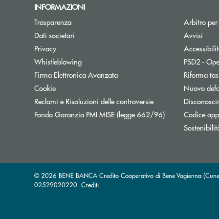
INFORMAZIONI
Trasparenza
Arbitro per
Dati societari
Avvisi
Privacy
Accessibili
Whistleblowing
PSD2 - Ope
Firma Elettronica Avanzata
Riforma tas
Cookie
Nuovo defa
Reclami e Risoluzioni delle controversie
Disconosci
Apre una nuova f
Fondo Garanzia PMI MISE (legge 662/96)
Codice appa
Sostenibilit
© 2026 BENE BANCA Credito Cooperativo di Bene Vagienna (Cuneo) s
02529020220
Crediti