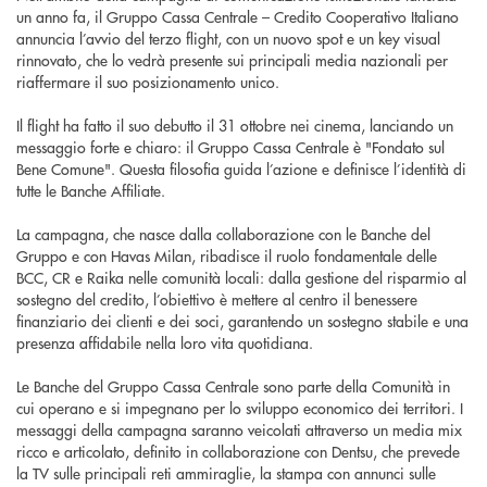
un anno fa, il Gruppo Cassa Centrale – Credito Cooperativo Italiano
annuncia l’avvio del terzo flight, con un nuovo spot e un key visual
rinnovato, che lo vedrà presente sui principali media nazionali per
riaffermare il suo posizionamento unico.
Il flight ha fatto il suo debutto il 31 ottobre nei cinema, lanciando un
messaggio forte e chiaro: il Gruppo Cassa Centrale è "Fondato sul
Bene Comune". Questa filosofia guida l’azione e definisce l’identità di
tutte le Banche Affiliate.
La campagna, che nasce dalla collaborazione con le Banche del
Gruppo e con Havas Milan, ribadisce il ruolo fondamentale delle
BCC, CR e Raika nelle comunità locali: dalla gestione del risparmio al
sostegno del credito, l’obiettivo è mettere al centro il benessere
finanziario dei clienti e dei soci, garantendo un sostegno stabile e una
presenza affidabile nella loro vita quotidiana.
Le Banche del Gruppo Cassa Centrale sono parte della Comunità in
cui operano e si impegnano per lo sviluppo economico dei territori. I
messaggi della campagna saranno veicolati attraverso un media mix
ricco e articolato, definito in collaborazione con Dentsu, che prevede
la TV sulle principali reti ammiraglie, la stampa con annunci sulle