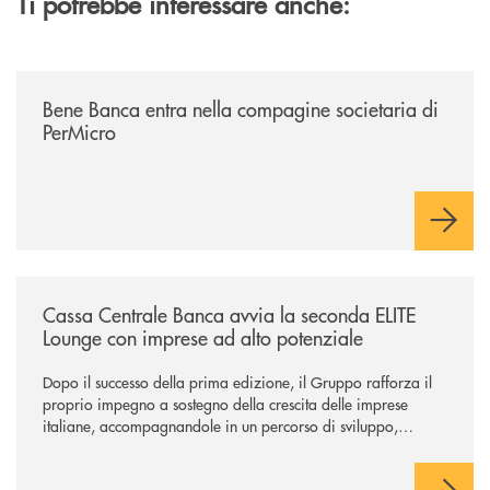
Ti potrebbe interessare anche:
/news/bene-banca-entra-nella-compagine-societaria-di-permicro/
Bene Banca entra nella compagine societaria di
PerMicro
/news/cassa-centrale-banca-avvia-la-seconda-elite-lounge-con-imprese-
Cassa Centrale Banca avvia la seconda ELITE
Lounge con imprese ad alto potenziale
Dopo il successo della prima edizione, il Gruppo rafforza il
proprio impegno a sostegno della crescita delle imprese
italiane, accompagnandole in un percorso di sviluppo,
innovazione e accesso ai mercati dei capitali.