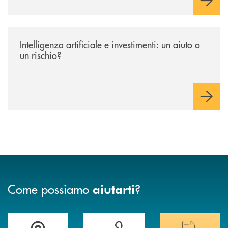
/news/intelligenza-artificiale-e-investimenti-un-aiuto-o-un-rischio/
Intelligenza artificiale e investimenti: un aiuto o
un rischio?
Come possiamo
?
aiutarti
Trova la filiale più vicina a te&nbsp;
Hai bisogno di assistenza immediata?
Hai bisogno di alcuni