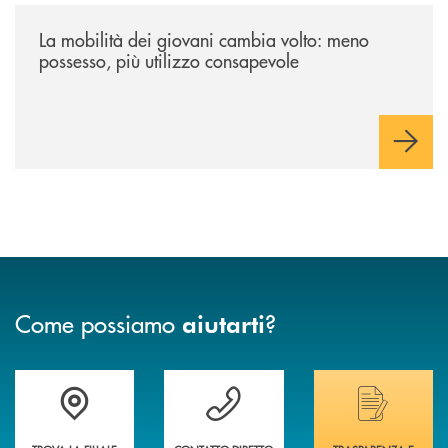
/news/la-mobilita-dei-giovani-cambia-volto-meno-possesso-piu-utilizz
La mobilità dei giovani cambia volto: meno
possesso, più utilizzo consapevole
Come possiamo
?
aiutarti
Trova la filiale più vicina a te&nbsp;
Hai bisogno di assistenza immediata?
Hai bisogno di alcuni