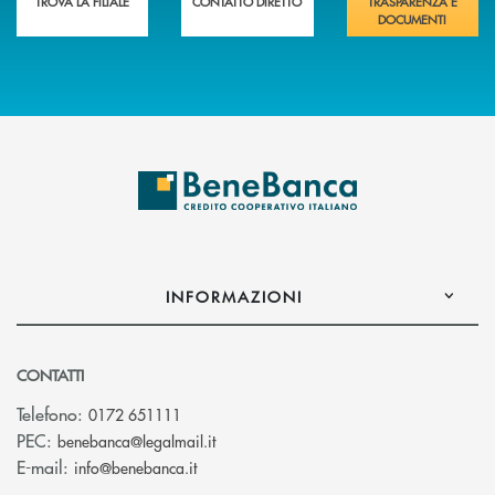
TROVA LA FILIALE
CONTATTO DIRETTO
TRASPARENZA E
DOCUMENTI
INFORMAZIONI
CONTATTI
Telefono:
0172 651111
(si apre l’app di posta elettronica)
PEC:
benebanca@legalmail.it
(si apre l’app di posta elettronica)
E-mail:
info@benebanca.it