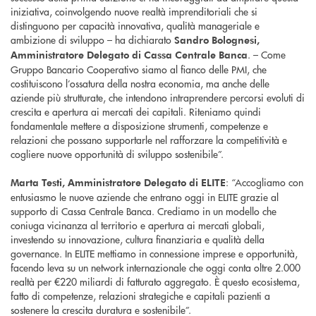
iniziativa, coinvolgendo nuove realtà imprenditoriali che si
distinguono per capacità innovativa, qualità manageriale e
ambizione di sviluppo – ha dichiarato
Sandro Bolognesi,
. – Come
Amministratore Delegato
di Cassa Centrale Banca
Gruppo Bancario Cooperativo siamo al fianco delle PMI, che
costituiscono l’ossatura della nostra economia, ma anche delle
aziende più strutturate, che intendono intraprendere percorsi evoluti di
crescita e apertura ai mercati dei capitali. Riteniamo quindi
fondamentale mettere a disposizione strumenti, competenze e
relazioni che possano supportarle nel rafforzare la competitività e
cogliere nuove opportunità di sviluppo sostenibile”.
: “Accogliamo con
Marta Testi, Amministratore Delegato di ELITE
entusiasmo le nuove aziende che entrano oggi in ELITE grazie al
supporto di Cassa Centrale Banca. Crediamo in un modello che
coniuga vicinanza al territorio e apertura ai mercati globali,
investendo su innovazione, cultura finanziaria e qualità della
governance. In ELITE mettiamo in connessione imprese e opportunità,
facendo leva su un network internazionale che oggi conta oltre 2.000
realtà per €220 miliardi di fatturato aggregato. È questo ecosistema,
fatto di competenze, relazioni strategiche e capitali pazienti a
sostenere la crescita duratura e sostenibile”.