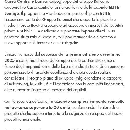
, Capogruppo del Gruppo Bancario
Cassa Centrale Banca
Cooperativo Cassa Centrale, annuncia l’avvio della seconda
ELITE
. Il programma – sviluppato in partnership con
,
Lounge
ELITE
l’ecosistema parte del Gruppo Euronext che supporta le piccole e
medie imprese (PMI) a crescere e ad accedere ai mercati dei capitali
privati e pubblici – è dedicato a supportare imprese clienti in un
percorso strutturato di crescita, sviluppo manageriale e accesso a
nuove opportunità finanziarie e strategiche.
L’iniziativa nasce dal
successo della prima edizione avviata nel
e conferma il ruolo del Gruppo quale partner strategico a
2025
fianco degli imprenditori e delle loro aziende. Si tratta di un percorso
personalizzato di assoluta eccellenza che aiuta queste realtà a
consolidare il proprio piano di sviluppo, migliorandone la capacità
di networking, la visibilità e l’interazione con la comunità finanziaria,
oltre a favorire l’accesso al mercato dei capitali.
Con la seconda edizione,
le aziende complessivamente coinvolte
, confermando il valore di un
nel percorso superano le 20 unità
progetto che ha saputo intercettare le esigenze di sviluppo del tessuto
produttivo nazionale.