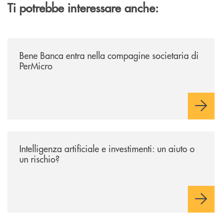
Ti potrebbe interessare anche:
/news/bene-banca-entra-nella-compagine-societaria-di-permicro/
Bene Banca entra nella compagine societaria di
PerMicro
/news/intelligenza-artificiale-e-investimenti-un-aiuto-o-un-rischio/
Intelligenza artificiale e investimenti: un aiuto o
un rischio?