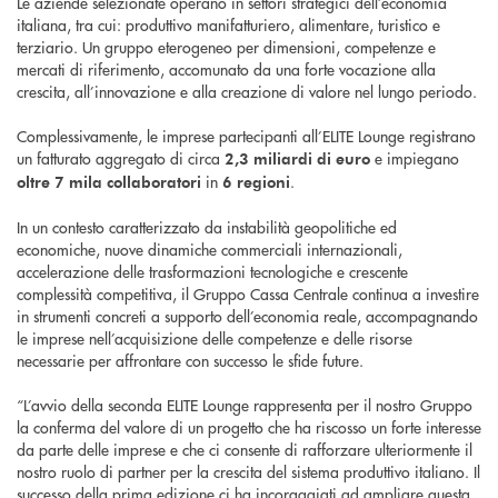
Le aziende selezionate operano in settori strategici dell’economia
italiana, tra cui: produttivo manifatturiero, alimentare, turistico e
terziario. Un gruppo eterogeneo per dimensioni, competenze e
mercati di riferimento, accomunato da una forte vocazione alla
crescita, all’innovazione e alla creazione di valore nel lungo periodo.
Complessivamente, le imprese partecipanti all’ELITE Lounge registrano
un fatturato aggregato di circa
e impiegano
2,3 miliardi di euro
in
.
oltre 7 mila collaboratori
6 regioni
In un contesto caratterizzato da instabilità geopolitiche ed
economiche, nuove dinamiche commerciali internazionali,
accelerazione delle trasformazioni tecnologiche e crescente
complessità competitiva, il Gruppo Cassa Centrale continua a investire
in strumenti concreti a supporto dell’economia reale, accompagnando
le imprese nell’acquisizione delle competenze e delle risorse
necessarie per affrontare con successo le sfide future.
“L’avvio della seconda ELITE Lounge rappresenta per il nostro Gruppo
la conferma del valore di un progetto che ha riscosso un forte interesse
da parte delle imprese e che ci consente di rafforzare ulteriormente il
nostro ruolo di partner per la crescita del sistema produttivo italiano. Il
successo della prima edizione ci ha incoraggiati ad ampliare questa