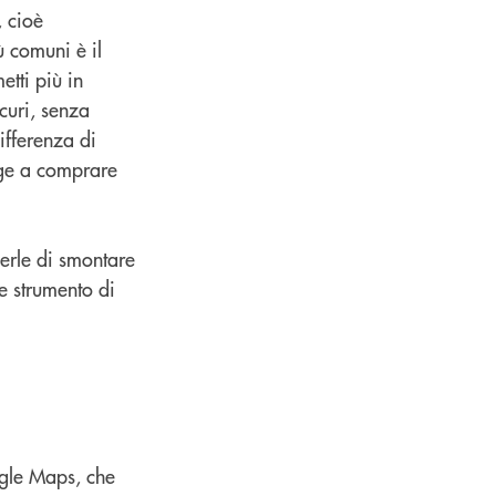
, cioè
ù comuni è il
etti più in
curi, senza
ifferenza di
inge a comprare
derle di smontare
me strumento di
ogle Maps, che