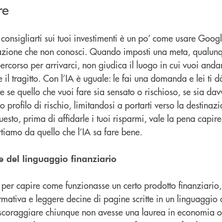
re
 consigliarti sui tuoi investimenti è un po’ come usare Goo
azione che non conosci. Quando imposti una meta, qualunq
rcorso per arrivarci, non giudica il luogo in cui vuoi anda
 il tragitto. Con l’IA è uguale: le fai una domanda e lei ti d
e se quello che vuoi fare sia sensato o rischioso, se sia da
tuo profilo di rischio, limitandosi a portarti verso la destinaz
questo, prima di affidarle i tuoi risparmi, vale la pena capir
artiamo da quello che l’IA sa fare bene.
e del linguaggio finanziario
 per capire come funzionasse un certo prodotto finanziario,
mativa e leggere decine di pagine scritte in un linguaggio
scoraggiare chiunque non avesse una laurea in economia o