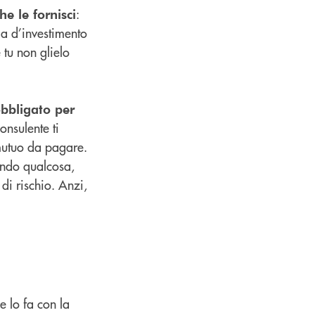
:
e le fornisci
gia d’investimento
 tu non glielo
obbligato per
onsulente ti
mutuo da pagare.
iando qualcosa,
di rischio. Anzi,
e lo fa con la