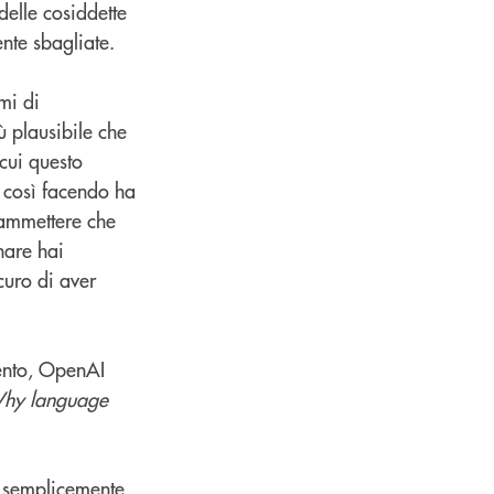
elle cosiddette
ente sbagliate.
mi di
iù plausibile che
cui questo
é così facendo ha
 ammettere che
inare hai
curo di aver
mento, OpenAI
hy language
e semplicemente