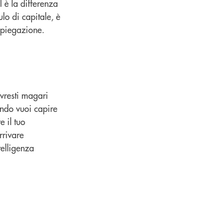
 è la differenza
lo di capitale, è
spiegazione.
vresti magari
ando vuoi capire
 il tuo
rrivare
telligenza