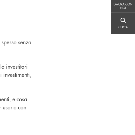
LAVORA CON NOI
LAVORA CON
NOI
CERCA
CERCA
), spesso senza
a investitori
li investimenti,
enti, e cosa
r usarla con