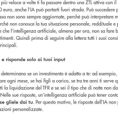
 più veloce a volte ti fa passare dentro una ZTL attiva con il 
 euro, anche l’IA può portarti fuori strada. Può succedere 
basa non sono sempre aggiornate, perché può interpretare ma
ché non conosce la tua situazione personale, reddituale e 
 che l’intelligenza artificiale, almeno per ora, non sa fare b
timenti. Quindi prima di seguire alla lettera tutti i suoi con
rincipali.
 e risponde solo ai tuoi input
e determinano se un investimento è adatto a te: ad esempio, 
e ogni mese, se hai figli a carico, se tra tre anni ti serve 
i la liquidazione del TFR e se sei il tipo che di notte non d
Nelle sue risposte, un’intelligenza artificiale può tener conto
. Per questo motivo, le risposte dell’IA no
e gliele dai tu
zioni personalizzate.