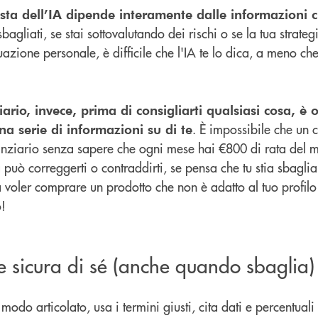
osta dell’IA dipende interamente dalle informazioni ch
bagliati, se stai sottovalutando dei rischi o se la tua strate
uazione personale, è difficile che l'IA te lo dica, a meno che
ario, invece, prima di consigliarti qualsiasi cosa, è 
. È impossibile che un c
na serie di informazioni su di te
nanziario senza sapere che ogni mese hai €800 di rata del 
ta può correggerti o contraddirti, se pensa che tu stia sbagl
a voler comprare un prodotto che non è adatto al tuo profilo 
o!
e sicura di sé (anche quando sbaglia)
odo articolato, usa i termini giusti, cita dati e percentuali 