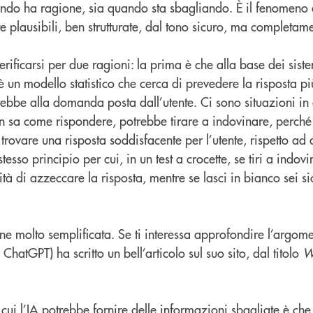
ando ha ragione, sia quando sta sbagliando. È il fenomeno d
te plausibili, ben strutturate, dal tono sicuro, ma completam
ficarsi per due ragioni: la prima è che alla base dei siste
c’è un modello statistico che cerca di prevedere la risposta p
be alla domanda posta dall’utente. Ci sono situazioni in 
non sa come rispondere, potrebbe tirare a indovinare, perch
trovare una risposta soddisfacente per l’utente, rispetto ad
tesso principio per cui, in un test a crocette, se tiri a indov
 di azzeccare la risposta, mentre se lasci in bianco sei si
e molto semplificata. Se ti interessa approfondire l’argo
ChatGPT) ha scritto un bell’articolo sul suo sito, dal titolo
W
cui l’IA potrebbe fornire delle informazioni sbagliate è ch