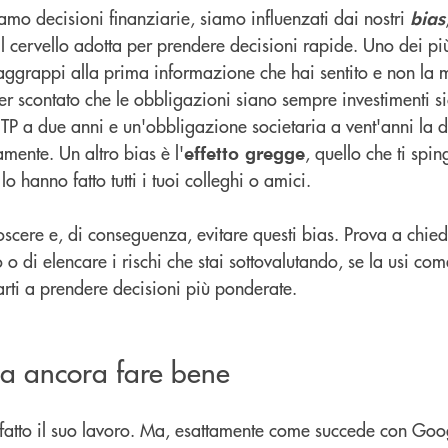
amo decisioni finanziarie, siamo influenzati dai nostri
bias
il cervello adotta per prendere decisioni rapide. Uno dei pi
i aggrappi alla prima informazione che hai sentito e non la m
er scontato che le obbligazioni siano sempre investimenti si
TP a due anni e un'obbligazione societaria a vent'anni la d
mente. Un altro bias è l'
, quello che ti sp
effetto gregge
lo hanno fatto tutti i tuoi colleghi o amici.
noscere e, di conseguenza, evitare questi bias. Prova a chie
o o di elencare i rischi che stai sottovalutando, se la usi co
arti a prendere decisioni più ponderate.
sa ancora fare bene
a fatto il suo lavoro. Ma, esattamente come succede con Go