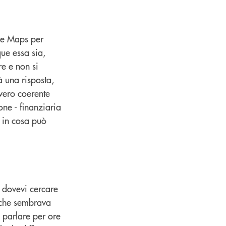
gle Maps per
ue essa sia,
re e non si
à una risposta,
vvero coerente
ione - finanziaria
e in cosa può
 dovevi cercare
 che sembrava
 parlare per ore