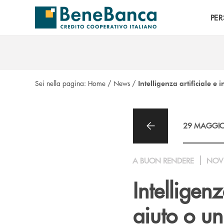
Salta al contenuto principale
PE
Sei nella pagina:
Home
/
News
/
Intelligenza artificiale e 
29 MAGGIO
A BUON RENDERE
NOV
Intelligenz
aiuto o un