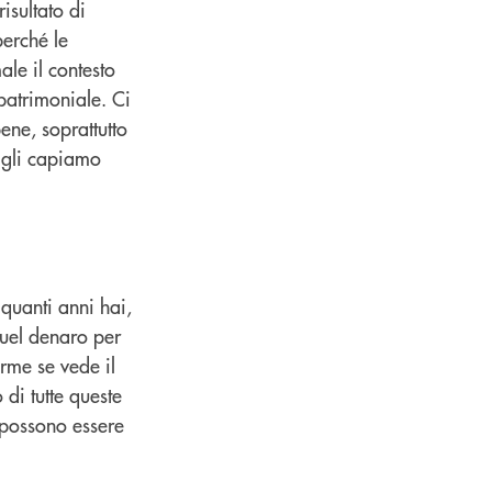
risultato di
perché le
le il contesto
patrimoniale. Ci
ene, soprattutto
sigli capiamo
quanti anni hai,
quel denaro per
orme se vede il
 di tutte queste
n possono essere