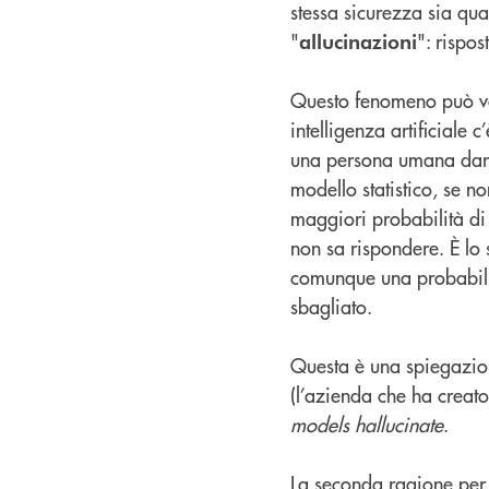
stessa sicurezza sia qu
"
": rispos
allucinazioni
Questo fenomeno può veri
intelligenza artificiale 
una persona umana dareb
modello statistico, se 
maggiori probabilità di 
non sa rispondere. È lo s
comunque una probabilità
sbagliato.
Questa è una spiegazion
(l’azienda che ha creato 
models hallucinate
.
La seconda ragione per 