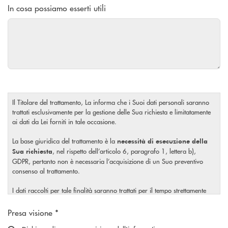
In cosa possiamo esserti utili
Il Titolare del trattamento, La informa che i Suoi dati personali saranno
trattati esclusivamente per la gestione delle Sua richiesta e limitatamente
ai dati da Lei forniti in tale occasione.
La base giuridica del trattamento è la
necessità di esecuzione della
, nel rispetto dell’articolo 6, paragrafo 1, lettera b),
Sua richiesta
GDPR, pertanto non è necessaria l’acquisizione di un Suo preventivo
consenso al trattamento.
I dati raccolti per tale finalità saranno trattati per il tempo strettamente
necessario a soddisfare la Sua richiesta o per eventuali obblighi di legge.
Scegliere un'opzione
Presa visione *
Il Titolare La invita, inoltre, prima di conferire i Suoi dati personali, a