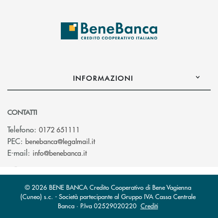
INFORMAZIONI
CONTATTI
Telefono:
0172 651111
(si apre l’app di posta elettronica)
PEC:
benebanca@legalmail.it
(si apre l’app di posta elettronica)
E-mail:
info@benebanca.it
© 2026 BENE BANCA Credito Cooperativo di Bene Vagienna
(Cuneo) s.c. - Società partecipante al Gruppo IVA Cassa Centrale
Banca · P.Iva 02529020220
Crediti