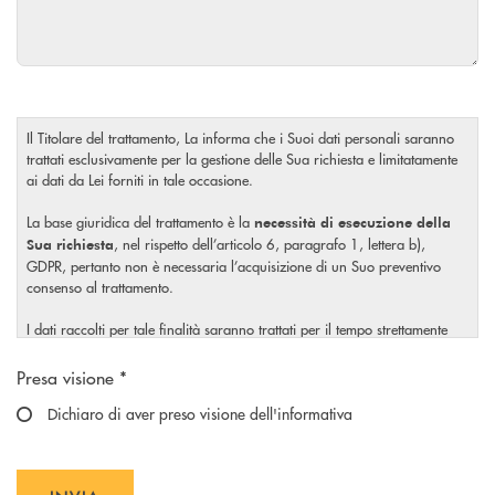
Il Titolare del trattamento, La informa che i Suoi dati personali saranno
trattati esclusivamente per la gestione delle Sua richiesta e limitatamente
ai dati da Lei forniti in tale occasione.
La base giuridica del trattamento è la
necessità di esecuzione della
, nel rispetto dell’articolo 6, paragrafo 1, lettera b),
Sua richiesta
GDPR, pertanto non è necessaria l’acquisizione di un Suo preventivo
consenso al trattamento.
I dati raccolti per tale finalità saranno trattati per il tempo strettamente
necessario a soddisfare la Sua richiesta o per eventuali obblighi di legge.
Scegliere un'opzione
Presa visione *
Il Titolare La invita, inoltre, prima di conferire i Suoi dati personali, a
visionare l’
Dichiaro di aver preso visione dell'informativa
informativa completa
sul trattamento dei Suoi dati
, rilasciata nel rispetto dell’articolo 13 Regolamento (UE)
personali
2016/679, accessibile al seguente
link
.