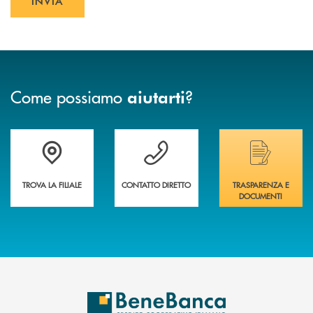
INVIA
INVIA FORM
Come possiamo
?
aiutarti
Trova la filiale più vicina a te&nbsp;
Hai bisogno di assistenza immediata?
Hai bisogno di alcuni
TROVA LA FILIALE
CONTATTO DIRETTO
TRASPARENZA E
DOCUMENTI