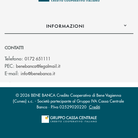
INFORMAZIONI
CONTATTI
Telefono:
0172 651111
(si apre l’app di posta elettronica)
PEC:
benebanca@legalmail.it
(si apre l’app di posta elettronica)
E-mail:
info@benebanca.it
© 2026 BENE BANCA Credito Cooperativo di Bene Vagienna
(Cuneo) s.c. - Società partecipante al Gruppo IVA Cassa Centrale
Banca · P.Iva 02529020220
Crediti