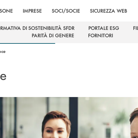
RSONE
IMPRESE
SOCI/SOCIE
SICUREZZA WEB
RMATIVA DI SOSTENIBILITÀ SFDR
PORTALE ESG
F
RMATIVA DI SOSTENIBILITÀ SFDR
PORTALE ESG
F
PARITÀ DI GENERE
FORNITORI
PARITÀ DI GENERE
FORNITORI
oce
ce