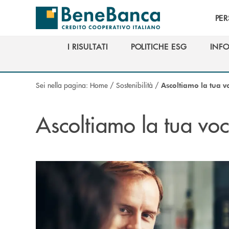
Salta al contenuto principale
PE
I RISULTATI
POLITICHE ESG
INFO
I RISULTATI
POLITICHE ESG
INFO
Sei nella pagina:
Home
/
Sostenibilità
/
Ascoltiamo la tua v
Ascoltiamo la tua vo