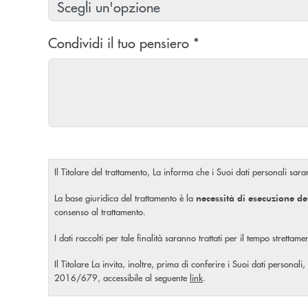
Condividi il tuo pensiero *
Il Titolare del trattamento, La informa che i Suoi dati personali saran
La base giuridica del trattamento è la
necessità di esecuzione de
consenso al trattamento.
I dati raccolti per tale finalità saranno trattati per il tempo stretta
Il Titolare La invita, inoltre, prima di conferire i Suoi dati personali,
2016/679, accessibile al seguente
link
.