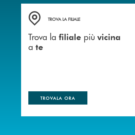
Trova la filiale più vicina a te&nbsp;
TROVA LA FILIALE
Trova la
più
filiale
vicina
a
te
TROVALA ORA