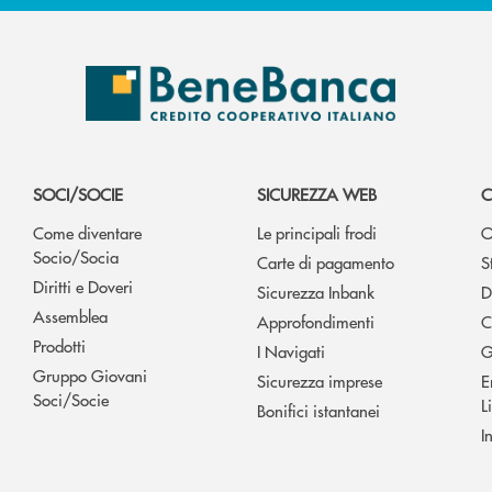
SOCI/SOCIE
SICUREZZA WEB
C
Come diventare
Le principali frodi
O
Socio/Socia
Carte di pagamento
S
Diritti e Doveri
Sicurezza Inbank
D
Assemblea
Approfondimenti
C
Prodotti
I Navigati
G
Gruppo Giovani
Sicurezza imprese
E
Soci/Socie
L
Bonifici istantanei
I