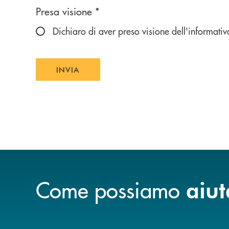
Scegliere un'opzione
Presa visione *
Dichiaro di aver preso visione dell'informativ
INVIA
INVIA FORM
Come possiamo
aiut