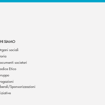
HI SIAMO
rgani sociali
toria
ocumenti societari
odice Etico
ruppo
rogazioni
iberali/Sponsorizzazioni
niziative