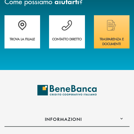
Come possiamo
?
aiutarti
Trova la filiale più vicina a te&nbsp;
Hai bisogno di assistenza immediata?
Hai bisogno di alcuni
TROVA LA FILIALE
CONTATTO DIRETTO
TRASPARENZA E
DOCUMENTI
INFORMAZIONI