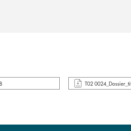
apre documento in un
B
T02 0024_Dossier_tit