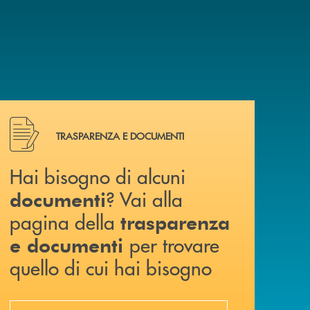
Hai bisogno di alcuni documenti ? Vai alla pagina della 
TRASPARENZA E DOCUMENTI
Hai bisogno di alcuni
? Vai alla
documenti
pagina della
trasparenza
per trovare
e documenti
quello di cui hai bisogno