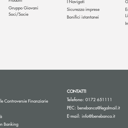
I Navigati
G
Gruppo Giovani
Sicurezza imprese
E
Soci/Socie
L
Bonifici istantanei
I
CONTATTI
Telefono:
0172 651111
Apre una nuova finestra
 le Controversie Finanziarie
(si 
PEC:
benebanca@legalmail.it
(si apr
E-mail:
info@benebanca.it
tà
Apre una nuova finestra
n Banking