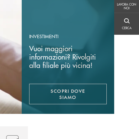
LAVORA CON NOI
LAVORA CON
NOI
CERCA
CERCA
INVESTIMENTI
Vuoi maggiori
informazioni? Rivolgiti
alla filiale più vicina!
SCOPRI DOVE
APRE UNA NUOVA FINESTR
SIAMO