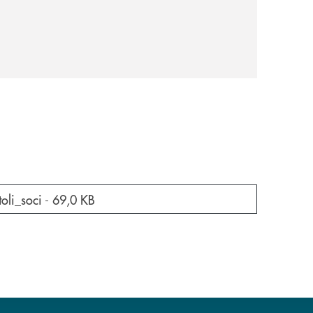
a nuova finestra
oli_soci -
69,0 KB