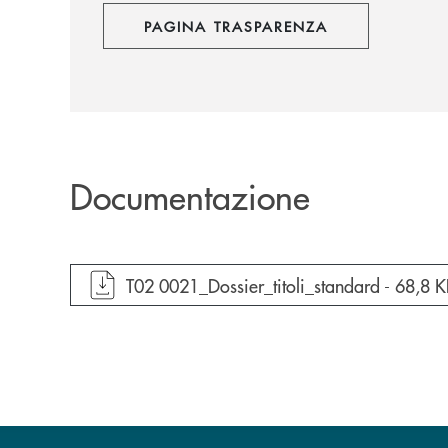
PAGINA TRASPARENZA
Documentazione
apre documento in una nuova finestra
T02 0021_Dossier_titoli_standard -
68,8 K