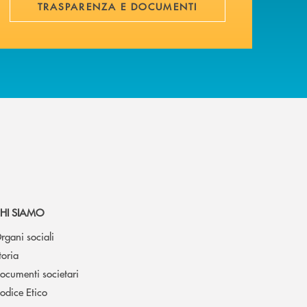
TRASPARENZA E DOCUMENTI
HI SIAMO
rgani sociali
toria
ocumenti societari
odice Etico