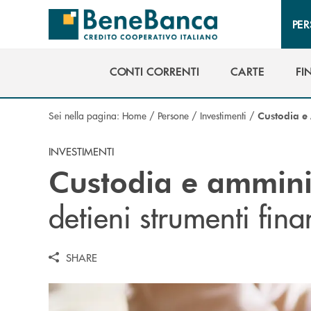
Salta al contenuto principale
PE
CONTI CORRENTI
CARTE
FI
CONTI CORRENTI
CARTE
FI
Sei nella pagina:
Home
/
Persone
/
Investimenti
/
Custodia e 
INVESTIMENTI
Custodia e amminis
detieni strumenti finan
SHARE