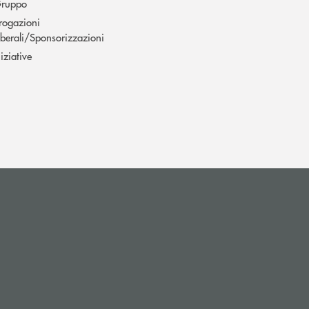
ruppo
rogazioni
iberali/Sponsorizzazioni
niziative
apre l’app di posta elettronica)
e l’app di posta elettronica)