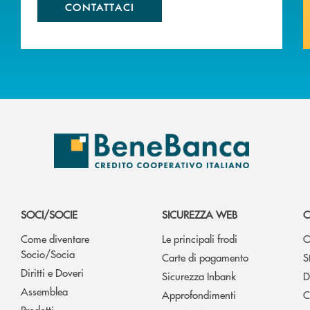
CONTATTACI
SOCI/SOCIE
SICUREZZA WEB
C
Come diventare
Le principali frodi
O
Socio/Socia
Carte di pagamento
S
Diritti e Doveri
Sicurezza Inbank
D
Assemblea
Approfondimenti
C
Prodotti