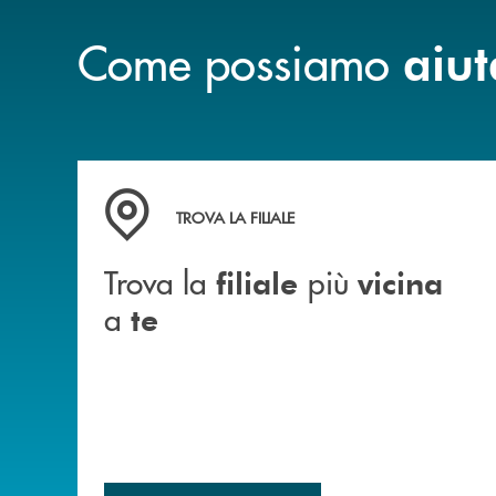
Come possiamo
aiut
Trova la filiale più vicina a te&nbsp;
TROVA LA FILIALE
Trova la
più
filiale
vicina
a
te