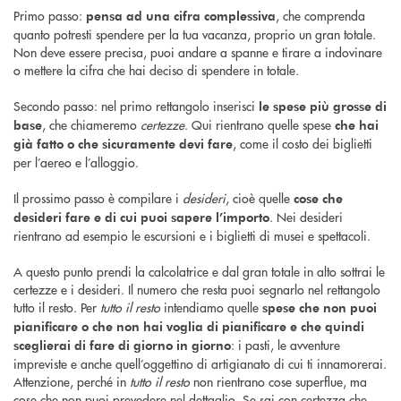
Primo passo:
, che comprenda
pensa ad una cifra complessiva
quanto potresti spendere per la tua vacanza, proprio un gran totale.
Non deve essere precisa, puoi andare a spanne e tirare a indovinare
o mettere la cifra che hai deciso di spendere in totale.
Secondo passo: nel primo rettangolo inserisci
le spese più grosse di
, che chiameremo
certezze
. Qui rientrano quelle spese
base
che hai
, come il costo dei biglietti
già fatto o che sicuramente devi fare
per l’aereo e l’alloggio.
Il prossimo passo è compilare i
desideri
, cioè quelle
cose che
. Nei desideri
desideri fare e di cui puoi sapere l’importo
rientrano ad esempio le escursioni e i biglietti di musei e spettacoli.
A questo punto prendi la calcolatrice e dal gran totale in alto sottrai le
certezze e i desideri. Il numero che resta puoi segnarlo nel rettangolo
tutto il resto. Per
tutto il resto
intendiamo quelle
spese che non puoi
pianificare o che non hai voglia di pianificare e che quindi
: i pasti, le avventure
sceglierai di fare di giorno in giorno
impreviste e anche quell’oggettino di artigianato di cui ti innamorerai.
Attenzione, perché in
tutto il resto
non rientrano cose superflue, ma
cose che non puoi prevedere nel dettaglio. Se sai con certezza che