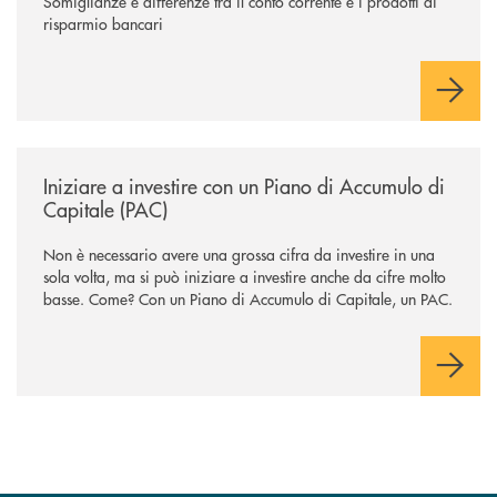
Somiglianze e differenze tra il conto corrente e i prodotti di
risparmio bancari
/news/iniziare-a-investire-con-un-piano-di-accumulo-di-capitale-pac/
Iniziare a investire con un Piano di Accumulo di
Capitale (PAC)
Non è necessario avere una grossa cifra da investire in una
sola volta, ma si può iniziare a investire anche da cifre molto
basse. Come? Con un Piano di Accumulo di Capitale, un PAC.