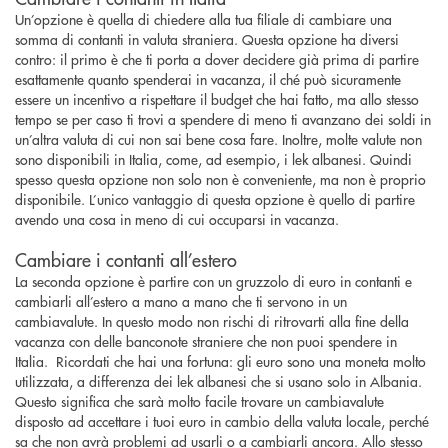
Un’opzione è quella di chiedere alla tua filiale di cambiare una
somma di contanti in valuta straniera. Questa opzione ha diversi
contro: il primo è che ti porta a dover decidere già prima di partire
esattamente quanto spenderai in vacanza, il ché può sicuramente
essere un incentivo a rispettare il budget che hai fatto, ma allo stesso
tempo se per caso ti trovi a spendere di meno ti avanzano dei soldi in
un’altra valuta di cui non sai bene cosa fare. Inoltre, molte valute non
sono disponibili in Italia, come, ad esempio, i lek albanesi. Quindi
spesso questa opzione non solo non è conveniente, ma non è proprio
disponibile. L’unico vantaggio di questa opzione è quello di partire
avendo una cosa in meno di cui occuparsi in vacanza.
Cambiare i contanti all’estero
La seconda opzione è partire con un gruzzolo di euro in contanti e
cambiarli all’estero a mano a mano che ti servono in un
cambiavalute. In questo modo non rischi di ritrovarti alla fine della
vacanza con delle banconote straniere che non puoi spendere in
Italia. Ricordati che hai una fortuna: gli euro sono una moneta molto
utilizzata, a differenza dei lek albanesi che si usano solo in Albania.
Questo significa che sarà molto facile trovare un cambiavalute
disposto ad accettare i tuoi euro in cambio della valuta locale, perché
sa che non avrà problemi ad usarli o a cambiarli ancora. Allo stesso