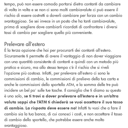
tempo, può non essere comodo portarsi dietro contanti da cambiare
di volta in volta e se non ci sono molti cambiavalute ci può essere il
rischio di essere costretti a doverli cambiare per forza con un cambio
svantaggioso. Se sei invece in un posto che ha tanti cambiavalute,
prima di scegliere dove cambiarli ricordati di confrontare i diversi
tassi di cambio per scegliere quello più conveniente.
Prelevare all’estero
È la terza opzione che hai per procurarti dei contanti all’estero.
Sicuramente ti permette di avere il vantaggio di non dover viaggiare
con una quantità consistente di contanti e quindi con un metodo più
pratico e sicuro, ma allo stesso tempo c’è il rischio che si riveli
l’opzione più costosa. Infatti, per prelevare all’estero ci sono le
commissioni di cambio, le commissioni di prelievo della tua carta e
anche le commissioni dello sportello ATM, e la somma delle tre può
incidere un bel po’ sulle tue tasche. Il consiglio che ti diamo su questo
è uno solo,
se ti trovi a dover prelevare all’estero e in un’altra
valuta sappi che l’ATM ti chiederà se vuoi accettare il suo tasso
Infatti tu vuoi che a fare il
di cambio. La risposta deve essere no!
cambio sia la tua banca, di cui conosci i costi, e non accettare il tasso
di cambio dello sportello, che potrebbe essere anche molto
svantaggioso.