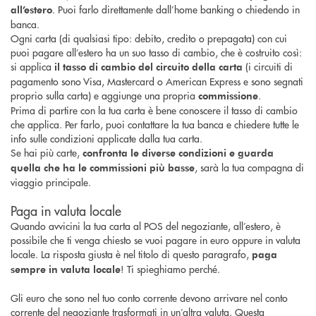
. Puoi farlo direttamente dall’home banking o chiedendo in
all’estero
banca.
Ogni carta (di qualsiasi tipo: debito, credito o prepagata) con cui
puoi pagare all’estero ha un suo tasso di cambio, che è costruito così:
si applica
(i circuiti di
il tasso di cambio del circuito della carta
pagamento sono Visa, Mastercard o American Express e sono segnati
proprio sulla carta) e aggiunge una propria
.
commissione
Prima di partire con la tua carta è bene conoscere il tasso di cambio
che applica. Per farlo, puoi contattare la tua banca e chiedere tutte le
info sulle condizioni applicate dalla tua carta.
Se hai più carte,
confronta le diverse condizioni e guarda
, sarà la tua compagna di
quella che ha le commissioni più basse
viaggio principale.
Paga in valuta locale
Quando avvicini la tua carta al POS del negoziante, all’estero, è
possibile che ti venga chiesto se vuoi pagare in euro oppure in valuta
locale. La risposta giusta è nel titolo di questo paragrafo,
paga
! Ti spieghiamo perché.
sempre in valuta locale
Gli euro che sono nel tuo conto corrente devono arrivare nel conto
corrente del negoziante trasformati in un’altra valuta. Questa