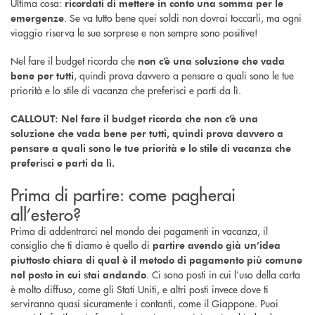
Ultima cosa:
ricordati di mettere in conto una somma per le
. Se va tutto bene quei soldi non dovrai toccarli, ma ogni
emergenze
viaggio riserva le sue sorprese e non sempre sono positive!
Nel fare il budget ricorda che
non c’è una soluzione che vada
, quindi prova davvero a pensare a quali sono le tue
bene per tutti
priorità e lo stile di vacanza che preferisci e parti da lì.
CALLOUT: Nel fare il budget ricorda che non c’è una
soluzione che vada bene per tutti, quindi prova davvero a
pensare a quali sono le tue priorità e lo stile di vacanza che
preferisci e parti da lì.
Prima di partire: come pagherai
all’estero?
Prima di addentrarci nel mondo dei pagamenti in vacanza, il
consiglio che ti diamo è quello di
partire avendo già un’idea
piuttosto chiara di qual è il metodo di pagamento più comune
. Ci sono posti in cui l’uso della carta
nel posto in cui stai andando
è molto diffuso, come gli Stati Uniti, e altri posti invece dove ti
serviranno quasi sicuramente i contanti, come il Giappone. Puoi