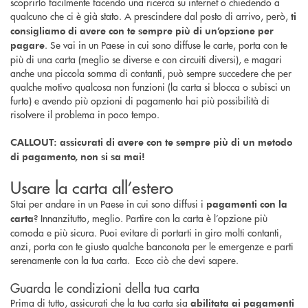
scoprirlo facilmente facendo una ricerca su internet o chiedendo a
qualcuno che ci è già stato. A prescindere dal posto di arrivo, però,
ti
consigliamo di avere con te sempre più di un’opzione per
. Se vai in un Paese in cui sono diffuse le carte, porta con te
pagare
più di una carta (meglio se diverse e con circuiti diversi), e magari
anche una piccola somma di contanti, può sempre succedere che per
qualche motivo qualcosa non funzioni (la carta si blocca o subisci un
furto) e avendo più opzioni di pagamento hai più possibilità di
risolvere il problema in poco tempo.
CALLOUT: assicurati di avere con te sempre più di un metodo
di pagamento, non si sa mai!
Usare la carta all’estero
Stai per andare in un Paese in cui sono diffusi i
pagamenti con la
? Innanzitutto, meglio. Partire con la carta è l’opzione più
carta
comoda e più sicura. Puoi evitare di portarti in giro molti contanti,
anzi, porta con te giusto qualche banconota per le emergenze e parti
serenamente con la tua carta. Ecco ciò che devi sapere.
Guarda le condizioni della tua carta
Prima di tutto, assicurati che la tua carta sia
abilitata ai pagamenti