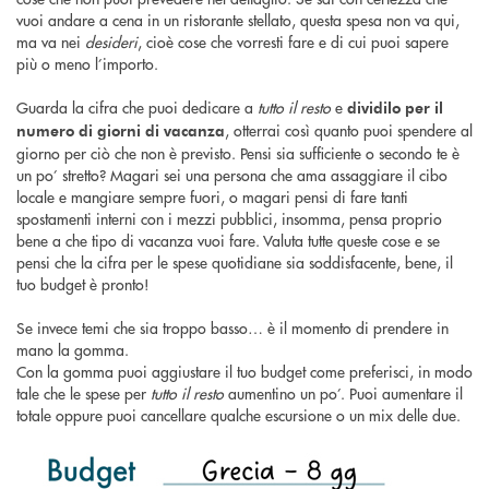
vuoi andare a cena in un ristorante stellato, questa spesa non va qui,
ma va nei
desideri
, cioè cose che vorresti fare e di cui puoi sapere
più o meno l’importo.
Guarda la cifra che puoi dedicare a
tutto il resto
e
dividilo per il
, otterrai così quanto puoi spendere al
numero di giorni di vacanza
giorno per ciò che non è previsto. Pensi sia sufficiente o secondo te è
un po’ stretto? Magari sei una persona che ama assaggiare il cibo
locale e mangiare sempre fuori, o magari pensi di fare tanti
spostamenti interni con i mezzi pubblici, insomma, pensa proprio
bene a che tipo di vacanza vuoi fare. Valuta tutte queste cose e se
pensi che la cifra per le spese quotidiane sia soddisfacente, bene, il
tuo budget è pronto!
Se invece temi che sia troppo basso… è il momento di prendere in
mano la gomma.
Con la gomma puoi aggiustare il tuo budget come preferisci, in modo
tale che le spese per
tutto il resto
aumentino un po’. Puoi aumentare il
totale oppure puoi cancellare qualche escursione o un mix delle due.