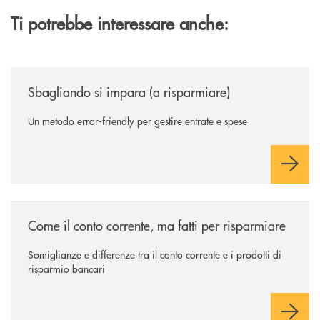
Ti potrebbe interessare anche:
/news/sbagliando-si-impara-a-risparmiare/
Sbagliando si impara (a risparmiare)
Un metodo error-friendly per gestire entrate e spese
/news/come-il-conto-corrente-ma-fatti-per-risparmiare/
Come il conto corrente, ma fatti per risparmiare
Somiglianze e differenze tra il conto corrente e i prodotti di
risparmio bancari