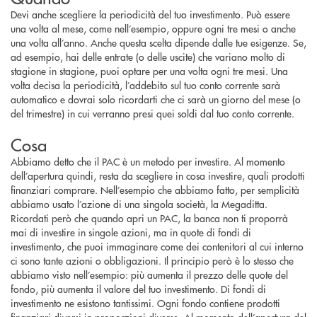
Devi anche scegliere la periodicità del tuo investimento. Può essere
una volta al mese, come nell’esempio, oppure ogni tre mesi o anche
una volta all’anno. Anche questa scelta dipende dalle tue esigenze. Se,
ad esempio, hai delle entrate (o delle uscite) che variano molto di
stagione in stagione, puoi optare per una volta ogni tre mesi. Una
volta decisa la periodicità, l’addebito sul tuo conto corrente sarà
automatico e dovrai solo ricordarti che ci sarà un giorno del mese (o
del trimestre) in cui verranno presi quei soldi dal tuo conto corrente.
Cosa
Abbiamo detto che il PAC è un metodo per investire. Al momento
dell’apertura quindi, resta da scegliere in cosa investire, quali prodotti
finanziari comprare. Nell’esempio che abbiamo fatto, per semplicità
abbiamo usato l’azione di una singola società, la Megaditta.
Ricordati però che quando apri un PAC, la banca non ti proporrà
mai di investire in singole azioni, ma in quote di fondi di
investimento, che puoi immaginare come dei contenitori al cui interno
ci sono tante azioni o obbligazioni. Il principio però è lo stesso che
abbiamo visto nell’esempio: più aumenta il prezzo delle quote del
fondo, più aumenta il valore del tuo investimento. Di fondi di
investimento ne esistono tantissimi. Ogni fondo contiene prodotti