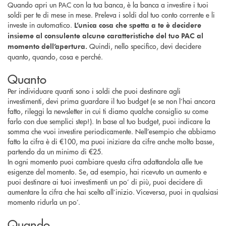
Quando apri un PAC con la tua banca, è la banca a investire i tuoi
soldi per te di mese in mese. Preleva i soldi dal tuo conto corrente e li
investe in automatico.
L’unica cosa che spetta a te è decidere
insieme al consulente alcune caratteristiche del tuo PAC al
Quindi, nello specifico, devi decidere
momento dell’apertura.
quanto, quando, cosa e perché.
Quanto
Per individuare quanti sono i soldi che puoi destinare agli
investimenti, devi prima guardare il tuo budget (e se non l’hai ancora
fatto, rileggi la newsletter in cui ti diamo qualche consiglio su come
farlo con due semplici step!). In base al tuo budget, puoi indicare la
somma che vuoi investire periodicamente. Nell’esempio che abbiamo
fatto la cifra è di €100, ma puoi iniziare da cifre anche molto basse,
partendo da un minimo di €25.
In ogni momento puoi cambiare questa cifra adattandola alle tue
esigenze del momento. Se, ad esempio, hai ricevuto un aumento e
puoi destinare ai tuoi investimenti un po’ di più, puoi decidere di
aumentare la cifra che hai scelto all’inizio. Viceversa, puoi in qualsiasi
momento ridurla un po’.
Quando