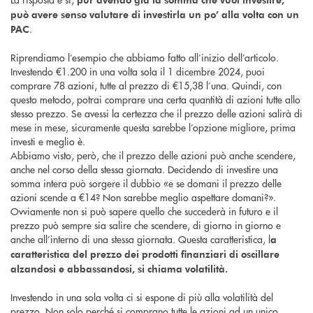
può avere senso valutare di investirla un po’ alla volta con un
.
PAC
Riprendiamo l’esempio che abbiamo fatto all’inizio dell’articolo.
Investendo €1.200 in una volta sola il 1 dicembre 2024, puoi
comprare 78 azioni, tutte al prezzo di €15,38 l’una. Quindi, con
questo metodo, potrai comprare una certa quantità di azioni tutte allo
stesso prezzo. Se avessi la certezza che il prezzo delle azioni salirà di
mese in mese, sicuramente questa sarebbe l’opzione migliore, prima
investi e meglio è.
Abbiamo visto, però, che il prezzo delle azioni può anche scendere,
anche nel corso della stessa giornata. Decidendo di investire una
somma intera può sorgere il dubbio «e se domani il prezzo delle
azioni scende a €14? Non sarebbe meglio aspettare domani?».
Ovviamente non si può sapere quello che succederà in futuro e il
prezzo può sempre sia salire che scendere, di giorno in giorno e
anche all’interno di una stessa giornata. Questa caratteristica, l
a
caratteristica del prezzo dei prodotti finanziari di oscillare
alzandosi e abbassandosi, si chiama volatilità.
Investendo in una sola volta ci si espone di più alla volatilità del
prezzo. Non solo perché si comprano tutte le azioni ad un unico