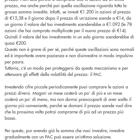
prezzo, ma anche perché poi quella oscillazione riguarda tutta la
grossa somma investita. Infatti, se investi €1.200 in azioni al prezzo
di €15,38 e il giorno dopo il prezzo di un’azione scende a €14, da
un giorno il valore del tuo investimento scenderebbe a €1.092 (le 78
azioni che hai comprato moltiplicate per il nuovo prezzo di €14).
Quindi il valore del tuo investimento in un solo giorno scenderebbe di
quasi €200.
Questo non è grave di per sè, perché queste oscillazioni sono normali
ed è importante avere pazienza e non disinvestire in modo impulsivo
per paura.
Tuttavia, c’è un modo per proteggersi da questo meccanismo e per
attenuare gli effetti della volatilità del prezzo: il PAC.
Investendo cifre piccole periodicamente puoi comprare le azioni a
prezzi diversi. Magari un mese costerà un po’ di più e un mese
costerà un po’ di meno, ma non dovrai preoccuparti di aver scelto il
giorno più conveniente, perché se domani il prezzo scende vuol dire
che la prossima volta potrai comprarne di più ad un prezzo più
basso.
Per questo, pur avendo già la somma che vuoi investire, investire
gradualmente con un PAC può essere un’ottima soluzione.