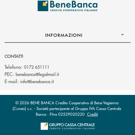
INFORMAZIONI
CONTATTI
Telefono:
0172 651111
(si apre l’app di posta elettronica)
PEC:
benebanca@legalmail.it
(si apre l’app di posta elettronica)
E-mail:
info@benebanca.it
© 2026 BENE BANCA Credito Cooperativo di Bene Vagienna
(Cuneo) s.c. - Società partecipante al Gruppo IVA Cassa Centrale
Banca · P.Iva 02529020220
Crediti