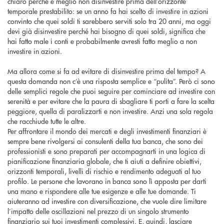
chiaro perché è meglio non disinvestire prima dell’orizzonte
temporale prestabilito: se un anno fa hai scelto di investire in azioni
convinto che quei soldi ti sarebbero serviti solo tra 20 anni, ma oggi
devi già disinvestire perché hai bisogno di quei soldi, significa che
hai fatto male i conti e probabilmente avresti fatto meglio a non
investire in azioni.
Ma allora come si fa ad evitare di disinvestire prima del tempo? A
questa domanda non c’è una risposta semplice e “pulita”. Però ci sono
delle semplici regole che puoi seguire per cominciare ad investire con
serenità e per evitare che la paura di sbagliare ti porti a fare la scelta
peggiore, quella di paralizzarti e non investire. Anzi una sola regola
che racchiude tutte le altre.
Per affrontare il mondo dei mercati e degli investimenti finanziari è
sempre bene rivolgersi ai consulenti della tua banca, che sono dei
professionisti e sono preparati per accompagnarti in una logica di
pianificazione finanziaria globale, che ti aiuti a definire obiettivi,
orizzonti temporali, livelli di rischio e rendimento adeguati al tuo
profilo. Le persone che lavorano in banca sono lì apposta per darti
una mano e rispondere alle tue esigenze e alle tue domande. Ti
aiuteranno ad investire con diversificazione, che vuole dire limitare
l’impatto delle oscillazioni nel prezzo di un singolo strumento
finanziario sui tuoi investimenti complessivi. E, quindi, lasciare