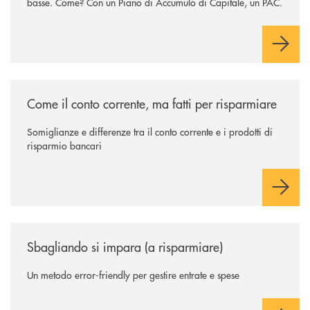
basse. Come? Con un Piano di Accumulo di Capitale, un PAC.
/news/come-il-conto-corrente-ma-fatti-per-risparmiare/
Come il conto corrente, ma fatti per risparmiare
Somiglianze e differenze tra il conto corrente e i prodotti di
risparmio bancari
/news/sbagliando-si-impara-a-risparmiare/
Sbagliando si impara (a risparmiare)
Un metodo error-friendly per gestire entrate e spese