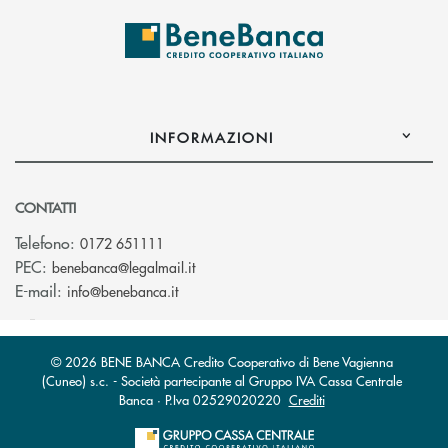
INFORMAZIONI
CONTATTI
Telefono:
0172 651111
(si apre l’app di posta elettronica)
PEC:
benebanca@legalmail.it
(si apre l’app di posta elettronica)
E-mail:
info@benebanca.it
© 2026 BENE BANCA Credito Cooperativo di Bene Vagienna
(Cuneo) s.c. - Società partecipante al Gruppo IVA Cassa Centrale
Banca · P.Iva 02529020220
Crediti