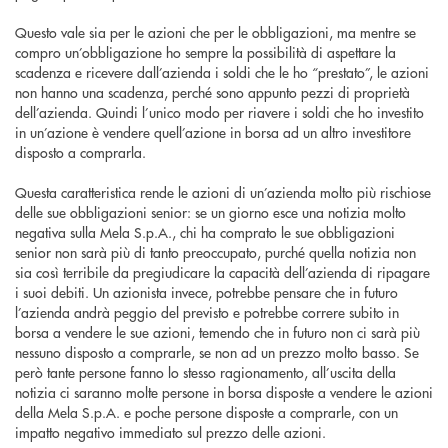
Questo vale sia per le azioni che per le obbligazioni, ma mentre se
compro un’obbligazione ho sempre la possibilità di aspettare la
scadenza e ricevere dall’azienda i soldi che le ho “prestato”, le azioni
non hanno una scadenza, perché sono appunto pezzi di proprietà
dell’azienda. Quindi l’unico modo per riavere i soldi che ho investito
in un’azione è vendere quell’azione in borsa ad un altro investitore
disposto a comprarla.
Questa caratteristica rende le azioni di un’azienda molto più rischiose
delle sue obbligazioni senior: se un giorno esce una notizia molto
negativa sulla Mela S.p.A., chi ha comprato le sue obbligazioni
senior non sarà più di tanto preoccupato, purché quella notizia non
sia così terribile da pregiudicare la capacità dell’azienda di ripagare
i suoi debiti. Un azionista invece, potrebbe pensare che in futuro
l’azienda andrà peggio del previsto e potrebbe correre subito in
borsa a vendere le sue azioni, temendo che in futuro non ci sarà più
nessuno disposto a comprarle, se non ad un prezzo molto basso. Se
però tante persone fanno lo stesso ragionamento, all’uscita della
notizia ci saranno molte persone in borsa disposte a vendere le azioni
della Mela S.p.A. e poche persone disposte a comprarle, con un
impatto negativo immediato sul prezzo delle azioni.