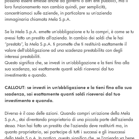
possono essere emesse anche da governi o altri enti pubblici, ma il
loro funzionamento non cambia quindi, per semplicità,
concentriamoci sulle aziende, in particolare su un’azienda
immaginaria chiamata Mela S.p.A.
Se la Mela S.p.A. emette un’obbligazione e tu la compri, è come se tu
avessi fatto un prestito all’azienda. In cambio dei soldi che le hai
“prestato”, la Mela S.p.A. ti promette che ti restituirà esattamente il
valore dell’obbligazione ad una scadenza prestabilita con degli
interessi prestabiliti.
Questo significa che, se investi in un’obbligazione e la tieni fino alla
sua scadenza, sai esattamente quanti soldi riceverai dal tuo
investimento e quando.
CALLOUT: se investi in un’obbligazione e la tieni fino alla sua
scadenza, sai esattamente quanti soldi riceverai dal tuo
investimento e quando.
Diverso è il caso delle azioni. Quando compri un’azione della Mela
S.p.A., stai diventando proprietario di una piccola parte dell’azienda
stessa. Non hai fatto un prestito che l’azienda deve restituirti ma, in
quanto proprietario, sei partecipe di tutti i successi e gli insuccessi
della Mela S.p.A. In pratica, questo significa che, se l’azienda va bene