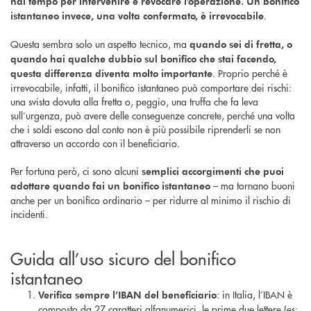
hai tempo per intervenire e revocare l’operazione. Un bonifico
.
istantaneo invece, una volta confermato, è irrevocabile
Questa sembra solo un aspetto tecnico, ma
quando sei di fretta, o
quando hai qualche dubbio sul bonifico che stai facendo,
. Proprio perché è
questa differenza diventa molto importante
irrevocabile, infatti, il bonifico istantaneo può comportare dei rischi:
una svista dovuta alla fretta o, peggio, una truffa che fa leva
sull’urgenza, può avere delle conseguenze concrete, perché una volta
che i soldi escono dal conto non è più possibile riprenderli se non
attraverso un accordo con il beneficiario.
Per fortuna però, ci sono alcuni
semplici accorgimenti che puoi
– ma tornano buoni
adottare quando fai un bonifico istantaneo
anche per un bonifico ordinario – per ridurre al minimo il rischio di
incidenti.
Guida all’uso sicuro del bonifico
istantaneo
: in Italia, l’IBAN è
Verifica sempre l’IBAN del beneficiario
composto da 27 caratteri alfanumerici, le prime due lettere (es: