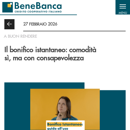
Salta al contenuto principale
MENU
27 FEBBRAIO 2026
A BUON RENDERE
Il bonifico istantaneo: comodità
sì, ma con consapevolezza