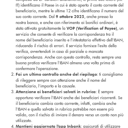
IT) identificano il Paese in cui è stato aperto il conto corrente del
beneficiario, mentre le ultime 12 cifre identificano il numero del
suo conto corrente. Dal
, anche presso la
9 ottobre 2025
nostra banca, e anche con riferimento ai bonifici ordinari, è
stata attivata gratuitamente la
, un
VOP (Verification of Payee)
servizio che consente di verificare la corrispondenza tra il
nome del beneficiario inserito e l’intestatario effettivo dell’IBAN,
riducendo il rischio di errori. Il servizio fornisce l’esito della
verifica, avvertendoti in caso di parziale o mancata
corrispondenza. Anche con questo controllo, resta sempre una
buona pratica verificare l’IBAN almeno una volta prima di
confermare l’operazione.
: ti consigliamo
Fai un ultimo controllo anche del riepilogo
di rileggere sempre con attenzione anche il nome del
beneficiario, l’importo e la causale.
: È sempre
Attenzione ai beneficiari salvati in rubrica
opportuno verificare l’IBAN anche dei beneficiari ricorrenti. Se
il beneficiario cambia conto corrente, infatti, cambia anche
l’IBAN e quello salvato in rubrica potrebbe non essere più
valido, con il rischio di inviare il denaro verso un conto non più
utilizzato.
: assicurati di utilizzare
Mantieni aggiornata l’app Inbank