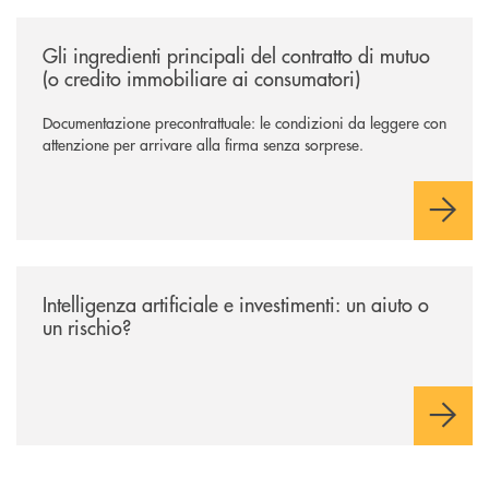
/news/gli-ingredienti-principali-del-contratto-di-mutuo-o-credito-immob
Gli ingredienti principali del contratto di mutuo
(o credito immobiliare ai consumatori)
Documentazione precontrattuale: le condizioni da leggere con
attenzione per arrivare alla firma senza sorprese.
/news/intelligenza-artificiale-e-investimenti-un-aiuto-o-un-rischio/
Intelligenza artificiale e investimenti: un aiuto o
un rischio?