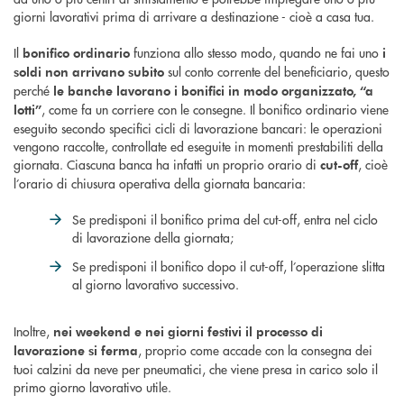
giorni lavorativi prima di arrivare a destinazione - cioè a casa tua.
Il
funziona allo stesso modo, quando ne fai uno
bonifico ordinario
i
sul conto corrente del beneficiario, questo
soldi non arrivano subito
perché
le banche lavorano i bonifici in modo organizzato, “a
, come fa un corriere con le consegne. Il bonifico ordinario viene
lotti”
eseguito secondo specifici cicli di lavorazione bancari: le operazioni
vengono raccolte, controllate ed eseguite in momenti prestabiliti della
giornata. Ciascuna banca ha infatti un proprio orario di
, cioè
cut-off
l’orario di chiusura operativa della giornata bancaria:
Se predisponi il bonifico prima del cut-off, entra nel ciclo
di lavorazione della giornata;
Se predisponi il bonifico dopo il cut-off, l’operazione slitta
al giorno lavorativo successivo.
Inoltre,
nei weekend e nei giorni festivi il processo di
, proprio come accade con la consegna dei
lavorazione si ferma
tuoi calzini da neve per pneumatici, che viene presa in carico solo il
primo giorno lavorativo utile.