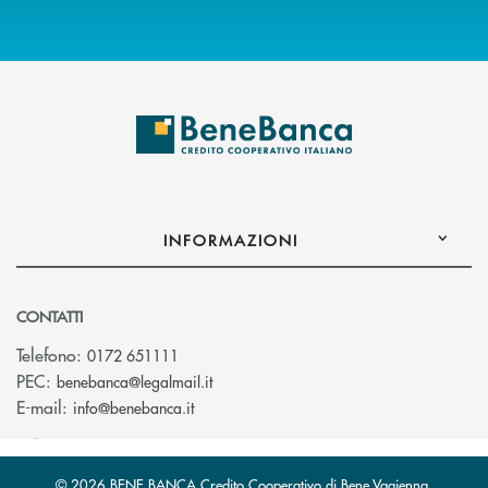
INFORMAZIONI
CONTATTI
Telefono:
0172 651111
(si apre l’app di posta elettronica)
PEC:
benebanca@legalmail.it
(si apre l’app di posta elettronica)
E-mail:
info@benebanca.it
© 2026 BENE BANCA Credito Cooperativo di Bene Vagienna