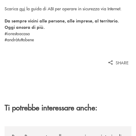
Scarica
qui
la guida di ABI per operare in sicurezza via Internet.
Da sempre vicini alle persone, alle imprese, al territorio.
Oggi ancora di più.
#iorestoacasa
#andràtuttobene
SHARE
Ti potrebbe interessare anche:
/news/bene-banca-entra-nella-compagine-societaria-di-permicro/