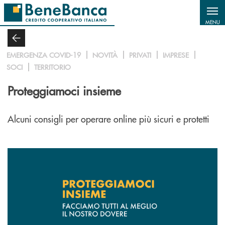
Salta al contenuto principale
MENU
EMERGENZA COVID-19
NOVITÀ
PRIVATI
IMPRESE
SOCI
TERRITORIO
Proteggiamoci insieme
Alcuni consigli per operare online più sicuri e protetti