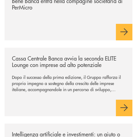
Bene Banca entra nella compagine societaria di
PerMicro
/news/cassa-centrale-banca-avvia-la-seconda-elite-lounge-con-imprese-
Cassa Centrale Banca avvia la seconda ELITE
Lounge con imprese ad alto potenziale
Dopo il successo della prima edizione, il Gruppo rafforza il
proprio impegno a sostegno della crescita delle imprese
italiane, accompagnandole in un percorso di sviluppo,
innovazione e accesso ai mercati dei capitali.
/news/intelligenza-artificiale-e-investimenti-un-aiuto-o-un-rischio/
Intelligenza artificiale e investimenti: un aiuto o