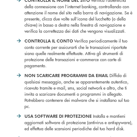
Verifica l’autenticità
CONTROLLA IL NOME DEL SITO
della connessione con l’internet banking, controllando con
attenzione il nome del sito nella barra di navigazione. Se è
presente, clicca due volte sull’icona del lucchetto (o della
chiave) in basso a destra nella finestra di navigazione e
verifica la correttezza dei dati che vengono visualizzati.
Verifica periodicamente il tuo
CONTROLLA IL CONTO
conto corrente per assicurarti che le transazioni riportate
siano quelle realmente effettuate. Attiva gli strumenti di
protezione delle transazioni e-commerce con carte di
pagamento.
Diffida di
NON SCARICARE PROGRAMMI DA EMAIL
qualsiasi messaggio, anche se apparentemente autentico,
ricevuto tramite e-mail, sms, social network e altro, che ti
invita a scaricare documenti o programmi in allegato.
Potrebbero contenere dei malware che si installano sul tuo
pc.
Installa e mantieni
USA SOFTWARE DI PROTEZIONE
aggiornati software di protezione (antivirus e antispyware),
ed effettua delle scansioni periodiche del tuo hard disk.