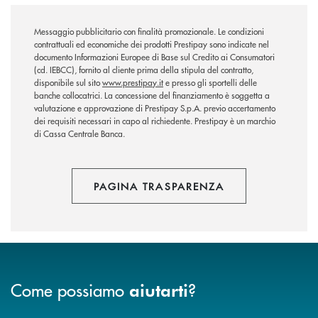
Messaggio pubblicitario con finalità promozionale. Le condizioni
contrattuali ed economiche dei prodotti Prestipay sono indicate nel
documento Informazioni Europee di Base sul Credito ai Consumatori
(cd. IEBCC), fornito al cliente prima della stipula del contratto,
disponibile sul sito
www.prestipay.it
e presso gli sportelli delle
banche collocatrici. La concessione del finanziamento è soggetta a
valutazione e approvazione di Prestipay S.p.A. previo accertamento
dei requisiti necessari in capo al richiedente. Prestipay è un marchio
di Cassa Centrale Banca.
PAGINA TRASPARENZA
Come possiamo
?
aiutarti