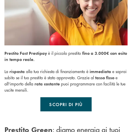
è il piccolo prestito
Prestito Fast Prestipay
fino a 3.000€ con
esito
in tempo reale.
La
alla tua richiesta di finanziamento è
e saprai
risposta
immediata
subito se il tuo prestito è stato approvato. Grazie al
e
tasso fisso
all'importo della
puoi programmare con facilità le tue
rata costante
uscite mensili.
SCOPRI DI PIÙ
: d
iamo energia ai tuoi
Prestito Green