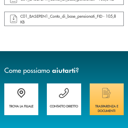
apre documento in una nuova finestra
C01_BASEPEN1_Conto_di_base_pensionati_FID -
105,8
KB
Come possiamo
?
aiutarti
Trova la filiale più vicina a te&nbsp;
Hai bisogno di assistenza immediata?
Hai bisogno di alcuni
TROVA LA FILIALE
CONTATTO DIRETTO
TRASPARENZA E
DOCUMENTI