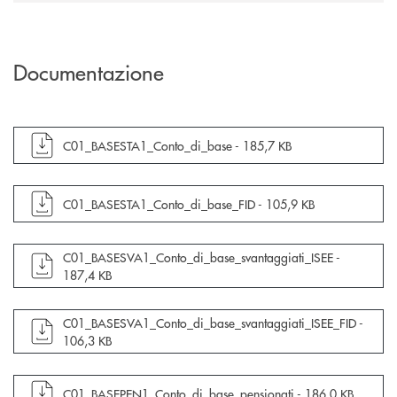
Documentazione
apre documento in una nuova finestra
C01_BASESTA1_Conto_di_base -
185,7 KB
apre documento in una nuova finestra
C01_BASESTA1_Conto_di_base_FID -
105,9 KB
apre documento in una nuova finestra
C01_BASESVA1_Conto_di_base_svantaggiati_ISEE -
187,4 KB
apre documento in una nuova finestra
C01_BASESVA1_Conto_di_base_svantaggiati_ISEE_FID -
106,3 KB
apre documento in una nuova finestra
C01_BASEPEN1_Conto_di_base_pensionati -
186,0 KB