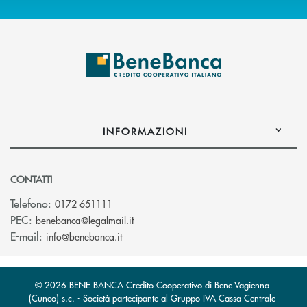
INFORMAZIONI
CONTATTI
Telefono:
0172 651111
(si apre l’app di posta elettronica)
PEC:
benebanca@legalmail.it
(si apre l’app di posta elettronica)
E-mail:
info@benebanca.it
© 2026 BENE BANCA Credito Cooperativo di Bene Vagienna
(Cuneo) s.c. - Società partecipante al Gruppo IVA Cassa Centrale