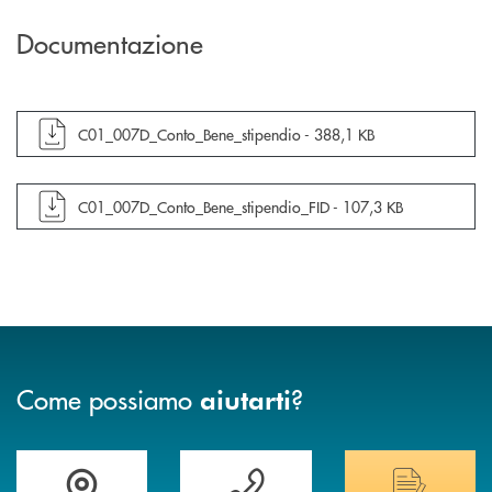
Documentazione
apre documento in una nuova finestra
C01_007D_Conto_Bene_stipendio -
388,1 KB
apre documento in una nuova finestra
C01_007D_Conto_Bene_stipendio_FID -
107,3 KB
Come possiamo
?
aiutarti
Trova la filiale più vicina a te&nbsp;
Hai bisogno di assistenza immediata?
Hai bisogno di alcuni