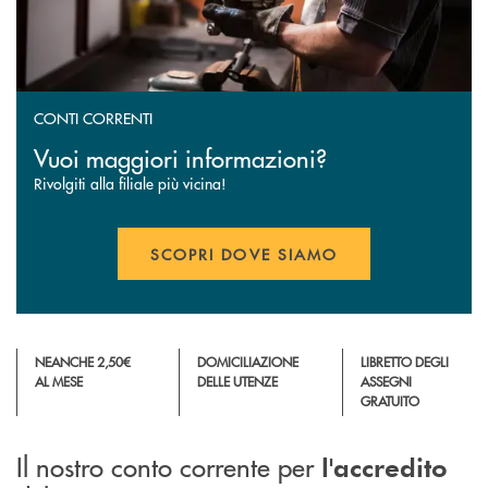
CONTI CORRENTI
Vuoi maggiori informazioni?
Rivolgiti alla filiale più vicina!
SCOPRI DOVE SIAMO
NEANCHE 2,50€
DOMICILIAZIONE
LIBRETTO DEGLI
AL MESE
DELLE UTENZE
ASSEGNI
GRATUITO
Il nostro conto corrente per
l'accredito