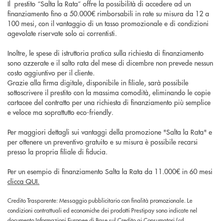
Il prestito “Salta la Rata” offre la possibilità di accedere ad un
finanziamento fino a 50.000€ rimborsabili in rate su misura da 12 a
100 mesi, con il vantaggio di un tasso promozionale e di condizioni
agevolate riservate solo ai correntisti.
Inoltre, le spese di istruttoria pratica sulla richiesta di finanziamento
sono azzerate e il salto rata del mese di dicembre non prevede nessun
costo aggiuntivo per il cliente.
Grazie alla firma digitale, disponibile in filiale, sarà possibile
sottoscrivere il prestito con la massima comodità, eliminando le copie
cartacee del contratto per una richiesta di finanziamento più semplice
e veloce ma soprattutto eco-friendly.
Per maggiori dettagli sui vantaggi della promozione "Salta la Rata" e
per ottenere un preventivo gratuito e su misura è possibile recarsi
presso la propria filiale di fiducia.
Per un esempio di finanziamento Salta la Rata da 11.000€ in 60 mesi
clicca QUI.
Credito Trasparente: Messaggio pubblicitario con finalità promozionale. Le
condizioni contrattuali ed economiche dei prodotti Prestipay sono indicate nel
documento Informazioni Europee di Base sul Credito ai Consumatori (cd.