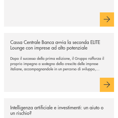
/news/cassa-centrale-banca-avvia-la-seconda-elite-lounge-con-imprese-
Cassa Centrale Banca avvia la seconda ELITE
Lounge con imprese ad alto potenziale
Dopo il successo della prima edizione, il Gruppo rafforza il
proprio impegno a sostegno della crescita delle imprese
italiane, accompagnandole in un percorso di sviluppo,
innovazione e accesso ai mercati dei capitali.
/news/intelligenza-artificiale-e-investimenti-un-aiuto-o-un-rischio/
Intelligenza artificiale e investimenti: un aiuto o
un rischio?