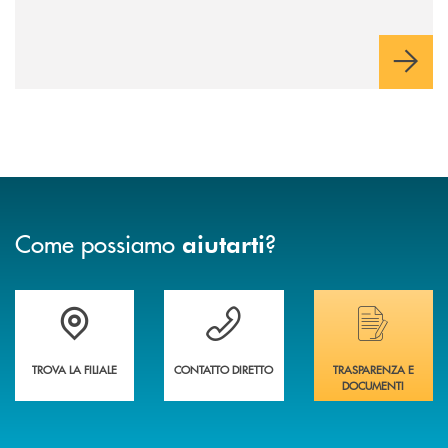
Come possiamo
?
aiutarti
Trova la filiale più vicina a te&nbsp;
Hai bisogno di assistenza immediata?
Hai bisogno di alcuni
TROVA LA FILIALE
CONTATTO DIRETTO
TRASPARENZA E
DOCUMENTI