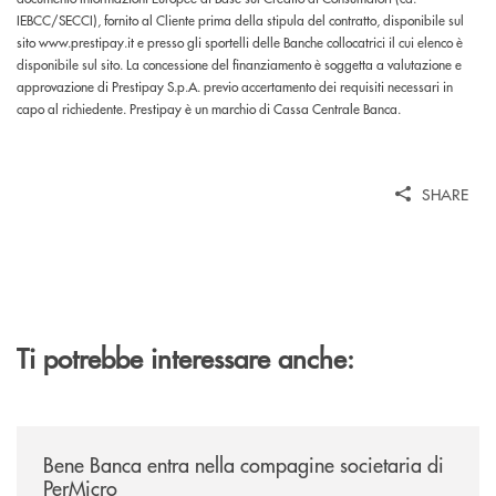
IEBCC/SECCI), fornito al Cliente prima della stipula del contratto, disponibile sul
sito www.prestipay.it e presso gli sportelli delle Banche collocatrici il cui elenco è
disponibile sul sito. La concessione del finanziamento è soggetta a valutazione e
approvazione di Prestipay S.p.A. previo accertamento dei requisiti necessari in
capo al richiedente. Prestipay è un marchio di Cassa Centrale Banca.
SHARE
Ti potrebbe interessare anche:
/news/bene-banca-entra-nella-compagine-societaria-di-permicro/
Bene Banca entra nella compagine societaria di
PerMicro