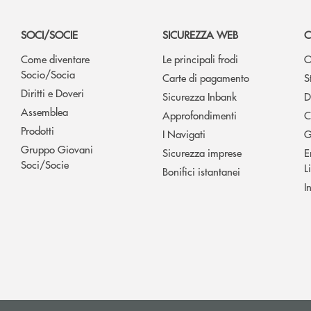
SOCI/SOCIE
SICUREZZA WEB
C
Come diventare
Le principali frodi
O
Socio/Socia
Carte di pagamento
S
Diritti e Doveri
Sicurezza Inbank
D
Assemblea
Approfondimenti
C
Prodotti
I Navigati
G
Gruppo Giovani
Sicurezza imprese
E
Soci/Socie
L
Bonifici istantanei
I