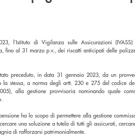
23, l’Istituto di Vigilanza sulle Assicurazioni (IVASS)
 fino al 31 marzo p.v., dei riscatti anticipati delle poliz
stato preceduto, in data 31 gennaio 2023, da un provve
o la stessa, a norma degli artt. 230 e 275 del codice del
2005), alla gestione provvisoria nominando quale commi
o.
pensione ha lo scopo di permettere alla gestione commissar
ercare una soluzione a tutela di tutti gli assicurati, cerc
agnia di rafforzarsi patrimonialmente.