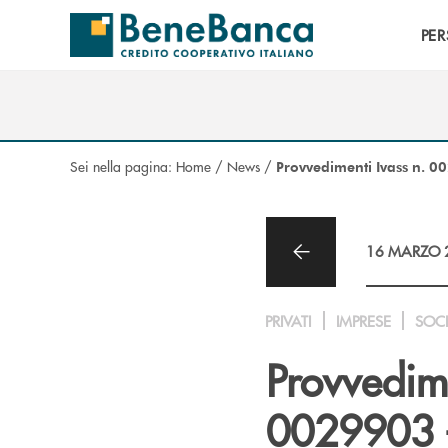
Salta al contenuto principale
PE
Sei nella pagina:
Home
/
News
/
Provvedimenti Ivass n. 
16 MARZO 
PRIVATI
IMPRESE
SOC
Provvedim
0029903 -