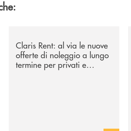
che:
/news/claris-rent-al-via-le-nuove-offerte-di-noleggio-
/
Claris Rent: al via le nuove
offerte di noleggio a lungo
termine per privati e
aziende