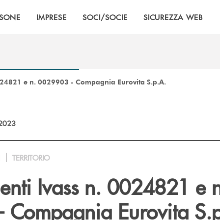
RSONE
IMPRESE
SOCI/SOCIE
SICUREZZA WEB
0024821 e n. 0029903 - Compagnia Eurovita S.p.A.
2023
I
TERRITORIO
enti Ivass n. 0024821 e n
 Compagnia Eurovita S.p