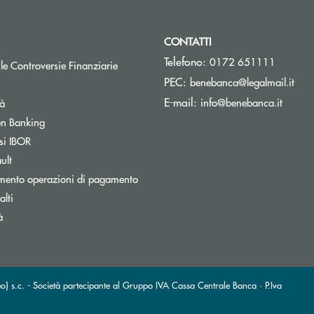
CONTATTI
Telefono:
0172 651111
Apre una nuova finestra
 le Controversie Finanziarie
(si 
PEC:
benebanca@legalmail.it
(si apr
E-mail:
info@benebanca.it
tà
Apre una nuova finestra
n Banking
Apre una nuova finestra
si IBOR
Apre una nuova finestra
ult
mento operazioni di pagamento
inestra
lti
à
.c. - Società partecipante al Gruppo IVA Cassa Centrale Banca · P.Iva