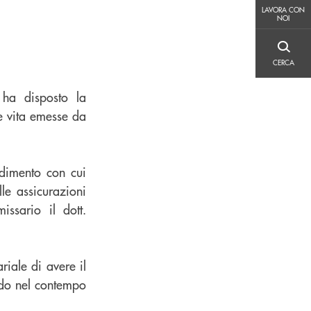
LAVORA CON NOI
LAVORA CON
NOI
CERCA
CERCA
 ha disposto la
ze vita emesse da
dimento con cui
le assicurazioni
ssario il dott.
iale di avere il
ando nel contempo