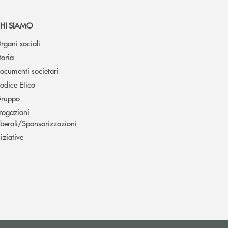
HI SIAMO
rgani sociali
toria
ocumenti societari
odice Etico
ruppo
rogazioni
iberali/Sponsorizzazioni
niziative