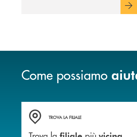
Come possiamo
aiut
Trova la filiale più vicina a te&nbsp;
TROVA LA FILIALE
Trova la
più
filiale
vicina