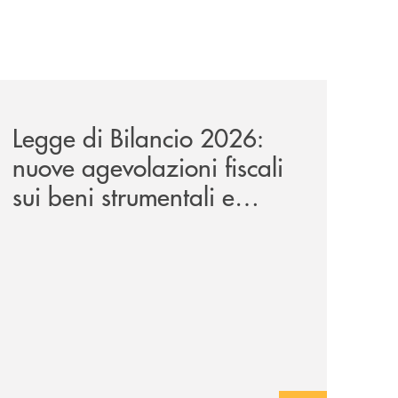
a-lungo-termine-per-privati-e-aziende/
news/legge-di-bilancio-2026-nuove-agevolazioni-fiscali-sui
Legge di Bilancio 2026:
nuove agevolazioni fiscali
sui beni strumentali e
applicabilità nel leasing