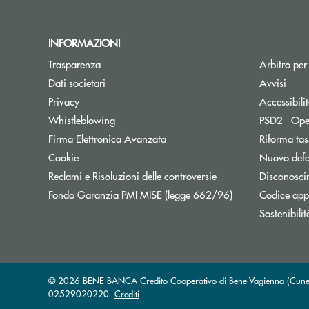
INFORMAZIONI
Trasparenza
Arbitro per
Dati societari
Avvisi
Privacy
Accessibili
Whistleblowing
PSD2 - Ope
Firma Elettronica Avanzata
Riforma tas
Cookie
Nuovo defa
Reclami e Risoluzioni delle controversie
Disconosci
Apre una nuova f
Fondo Garanzia PMI MISE (legge 662/96)
Codice appa
Sostenibilit
© 2026 BENE BANCA Credito Cooperativo di Bene Vagienna (Cuneo) s
02529020220
Crediti