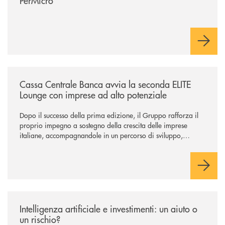
PerMicro
/news/cassa-centrale-banca-avvia-la-seconda-elite-lounge-con-imprese-
Cassa Centrale Banca avvia la seconda ELITE
Lounge con imprese ad alto potenziale
Dopo il successo della prima edizione, il Gruppo rafforza il
proprio impegno a sostegno della crescita delle imprese
italiane, accompagnandole in un percorso di sviluppo,
innovazione e accesso ai mercati dei capitali.
/news/intelligenza-artificiale-e-investimenti-un-aiuto-o-un-rischio/
Intelligenza artificiale e investimenti: un aiuto o
un rischio?