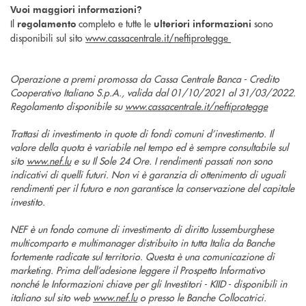
Vuoi maggiori informazioni?
Il
completo e tutte le
sono
regolamento
ulteriori informazioni
disponibili sul sito
www.cassacentrale.it/neftiprotegge
Operazione a premi promossa da Cassa Centrale Banca - Credito
Cooperativo Italiano S.p.A., valida dal 01/10/2021 al 31/03/2022.
Regolamento disponibile su
www.cassacentrale.it/neftiprotegge
Trattasi di investimento in quote di fondi comuni d’investimento. Il
valore della quota è variabile nel tempo ed è sempre consultabile sul
sito
www.nef.lu
e su Il Sole 24 Ore. I rendimenti passati non sono
indicativi di quelli futuri. Non vi è garanzia di ottenimento di uguali
rendimenti per il futuro e non garantisce la conservazione del capitale
investito.
NEF è un fondo comune di investimento di diritto lussemburghese
multicomparto e multimanager distribuito in tutta Italia da Banche
fortemente radicate sul territorio. Questa è una comunicazione di
marketing. Prima dell’adesione leggere il Prospetto Informativo
nonché le Informazioni chiave per gli Investitori - KIID - disponibili in
italiano sul sito web
www.nef.lu
o presso le Banche Collocatrici.