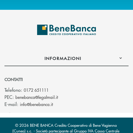
INFORMAZIONI
CONTATTI
Telefono:
0172 651111
(si apre l’app di posta elettronica)
PEC:
benebanca@legalmail.it
(si apre l’app di posta elettronica)
E-mail:
info@benebanca.it
© 2026 BENE BANCA Credito Cooperativo di Bene Vagienna
(Cuneo) s.c. - Società partecipante al Gruppo IVA Cassa Centrale