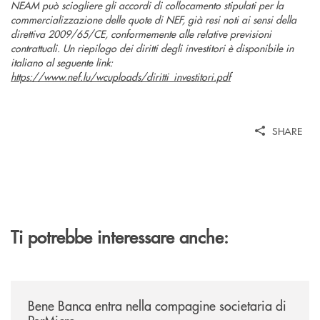
NEAM può sciogliere gli accordi di collocamento stipulati per la
commercializzazione delle quote di NEF, già resi noti ai sensi della
direttiva 2009/65/CE, conformemente alle relative previsioni
contrattuali. Un riepilogo dei diritti degli investitori è disponibile in
italiano al seguente link:
https://www.nef.lu/wcuploads/diritti_investitori.pdf
SHARE
Ti potrebbe interessare anche:
/news/bene-banca-entra-nella-compagine-societaria-di-permicro/
Bene Banca entra nella compagine societaria di