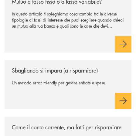
Mutuo a tasso fisso o a tasso variabile?
In questo articolo ti spieghiamo cosa cambia tra le diverse
tipologie di tassi di interesse che puoi scegliere quando chiedi
un mutuo alla tua banca e quali sono le cose che devi
considerare prima di compiere la scelta che ti separa dal
divano della nuova casa.
/news/sbagliando-si-impara-a-risparmiare/
Sbagliando si impara (a risparmiare)
Un metodo error-friendly per gestire entrate e spese
/news/come-il-conto-corrente-ma-fatti-per-risparmiare/
Come il conto corrente, ma fatti per risparmiare