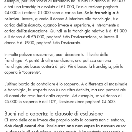
esempio, per una scossa di terremoto hai subito un danno di €5.000
e hai una franchigia assoluta di €1.000, l’assicurazione pagherà
€4.000 e i restanti €1.000 sono a carico tuo. Se la
franchigia è
, invece, quando il danno è inferiore alla franchigia, è a
relativa
carico dell’assicurato, quando invece è superiore, è interamente a
carico dell’assicurazione. Quindi se la franchigia relativa è di €1.000
e il danno è di €5.000, pagherà tutto l’assicurazione, se invece il
danno è di €900, pagherà tutto l’assicurato.
In molte polizze assicurative, puoi decidere tu il livello della
franchigia. A parità di altre condizioni, una polizza con una
franchigia più bassa costerà di più. Più è bassa la franchigia, più la
coperta è “coprente”.
L’ultimo bordo da controllare è lo scoperto. A differenza di massimale
e franchigia, lo scoperto non è una cifra definita, ma una percentuale
di danni che resta fuori dalla coperta. Ad esempio, se sul danno di
€5.000 lo scoperto è del 10%, l’assicurazione pagherà €4.500.
Buchi nella coperta: le clausole di esclusione
Ci sono delle cose invece che proprio sotto la coperta non ci entrano,
cioè degli eventi che l’assicurazione non copre in nessun caso:
Anche queste, è importante conoscerle e
le clausole di esclusione.