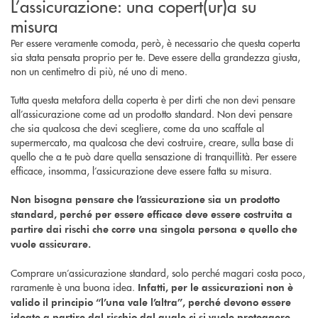
L’assicurazione: una copert(ur)a su
misura
Per essere veramente comoda, però, è necessario che questa coperta
sia stata pensata proprio per te. Deve essere della grandezza giusta,
non un centimetro di più, né uno di meno.
Tutta questa metafora della coperta è per dirti che non devi pensare
all’assicurazione come ad un prodotto standard. Non devi pensare
che sia qualcosa che devi scegliere, come da uno scaffale al
supermercato, ma qualcosa che devi costruire, creare, sulla base di
quello che a te può dare quella sensazione di tranquillità. Per essere
efficace, insomma, l’assicurazione deve essere fatta su misura.
Non bisogna pensare che l’assicurazione sia un prodotto
standard, perché per essere efficace deve essere costruita a
partire dai rischi che corre una singola persona e quello che
vuole assicurare.
Comprare un’assicurazione standard, solo perché magari costa poco,
raramente è una buona idea.
Infatti, per le assicurazioni non è
valido il principio “l’una vale l’altra”, perché devono essere
ideate a partire dal rischio dal quale ci si vuole proteggere,