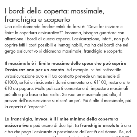
I bordi della coperta: massimale,
franchigia e scoperto
Una delle domande fondamentali da farsi è: “Dove far iniziare e
finire la copertura assicurativa?”. Insomma, bisogna guardare con
attenzione i bordi di questa coperta. L’assicurazione, infatti, non può
coprire tutti i costi possibili e immaginabili, ma ha dei bordi che nel
gergo assicurativo si chiamano massimale, franchigia e scoperto.
Il massimale è il limite massimo delle spese che può coprire
. Ad esempio, se hai sottoscritto
l’assicurazione per un evento
un’assicurazione auto e il tuo contratto prevede un massimale di
€1000, se fai un incidente i danni ammontano a €1100, restano a te
€10 da pagare. Molte polizze ti consentono di impostare massimali
più alti o più bassi a tua scelta. Se vuoi un massimale più alto, il
prezzo dell’assicurazione si alzerà un po’. Più è alto il massimale, più
la coperta è “coprente”.
La franchigia, invece, è il limite minimo della copertura
e può essere di due tipi. La
è una
assicurativa
franchigia assoluta
cifra che paga l’assicurato a prescindere dall’entità del danno. Se, ad