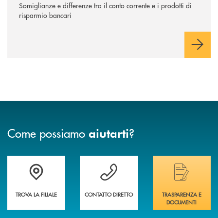
Somiglianze e differenze tra il conto corrente e i prodotti di
risparmio bancari
Come possiamo
?
aiutarti
Trova la filiale più vicina a te&nbsp;
Hai bisogno di assistenza immediata?
Hai bisogno di alcuni
TROVA LA FILIALE
CONTATTO DIRETTO
TRASPARENZA E
DOCUMENTI