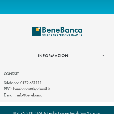
INFORMAZIONI
CONTATTI
Telefono:
0172 651111
(si apre l’app di posta elettronica)
PEC:
benebanca@legalmail.it
(si apre l’app di posta elettronica)
E-mail:
info@benebanca.it
© 2026 BENE BANCA Credito Cooperativo di Bene Vagienna