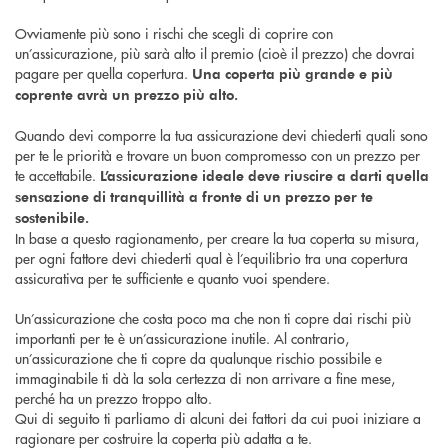
Ovviamente più sono i rischi che scegli di coprire con
un’assicurazione, più sarà alto il premio (cioè il prezzo) che dovrai
pagare per quella copertura.
Una coperta più grande e più
coprente avrà un prezzo più alto.
Quando devi comporre la tua assicurazione devi chiederti quali sono
per te le priorità e trovare un buon compromesso con un prezzo per
te accettabile.
L’assicurazione ideale deve riuscire a darti quella
sensazione di tranquillità a fronte di un prezzo per te
sostenibile.
In base a questo ragionamento, per creare la tua coperta su misura,
per ogni fattore devi chiederti qual è l’equilibrio tra una copertura
assicurativa per te sufficiente e quanto vuoi spendere.
Un’assicurazione che costa poco ma che non ti copre dai rischi più
importanti per te è un’assicurazione inutile. Al contrario,
un’assicurazione che ti copre da qualunque rischio possibile e
immaginabile ti dà la sola certezza di non arrivare a fine mese,
perché ha un prezzo troppo alto.
Qui di seguito ti parliamo di alcuni dei fattori da cui puoi iniziare a
ragionare per costruire la coperta più adatta a te.