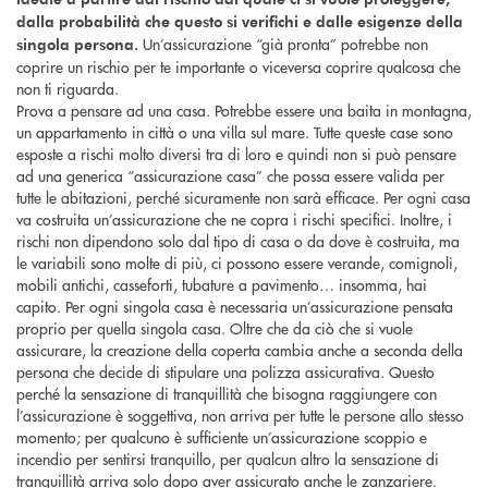
dalla probabilità che questo si verifichi e dalle esigenze della
Un’assicurazione “già pronta” potrebbe non
singola persona.
coprire un rischio per te importante o viceversa coprire qualcosa che
non ti riguarda.
Prova a pensare ad una casa. Potrebbe essere una baita in montagna,
un appartamento in città o una villa sul mare. Tutte queste case sono
esposte a rischi molto diversi tra di loro e quindi non si può pensare
ad una generica “assicurazione casa” che possa essere valida per
tutte le abitazioni, perché sicuramente non sarà efficace. Per ogni casa
va costruita un’assicurazione che ne copra i rischi specifici. Inoltre, i
rischi non dipendono solo dal tipo di casa o da dove è costruita, ma
le variabili sono molte di più, ci possono essere verande, comignoli,
mobili antichi, casseforti, tubature a pavimento… insomma, hai
capito. Per ogni singola casa è necessaria un’assicurazione pensata
proprio per quella singola casa. Oltre che da ciò che si vuole
assicurare, la creazione della coperta cambia anche a seconda della
persona che decide di stipulare una polizza assicurativa. Questo
perché la sensazione di tranquillità che bisogna raggiungere con
l’assicurazione è soggettiva, non arriva per tutte le persone allo stesso
momento; per qualcuno è sufficiente un’assicurazione scoppio e
incendio per sentirsi tranquillo, per qualcun altro la sensazione di
tranquillità arriva solo dopo aver assicurato anche le zanzariere.