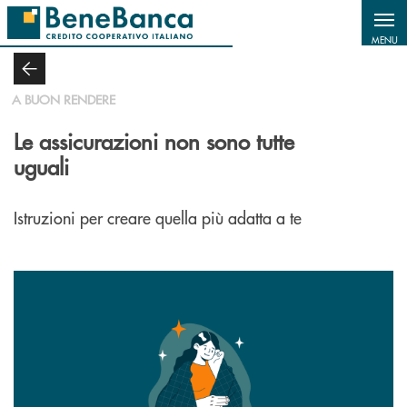
Salta al contenuto principale
MENU
A BUON RENDERE
Le assicurazioni non sono tutte
uguali
Istruzioni per creare quella più adatta a te