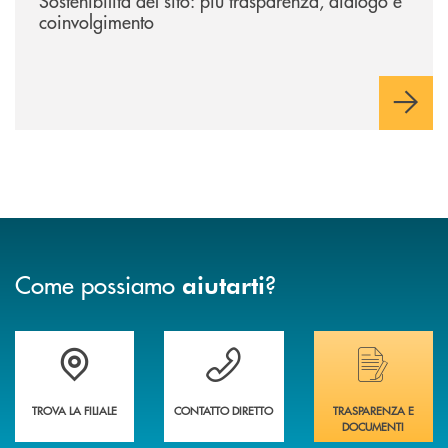
Sostenibilità del sito: più trasparenza, dialogo e
coinvolgimento
Come possiamo
?
aiutarti
Trova la filiale più vicina a te&nbsp;
Hai bisogno di assistenza immediata?
Hai bisogno di alcuni
TROVA LA FILIALE
CONTATTO DIRETTO
TRASPARENZA E
DOCUMENTI