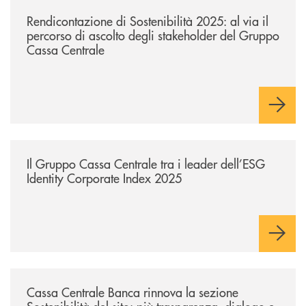
/news/rendicontazione-di-sostenibilita-2025-ascolto-stakeholder-gruppo
Rendicontazione di Sostenibilità 2025: al via il
percorso di ascolto degli stakeholder del Gruppo
Cassa Centrale
/news/il-gruppo-cassa-centrale-tra-i-leader-dell-esg-identity-corporate
Il Gruppo Cassa Centrale tra i leader dell’ESG
Identity Corporate Index 2025
/news/cassa-centrale-banca-rinnova-la-sezione-sostenibilita-del-sito-p
Cassa Centrale Banca rinnova la sezione