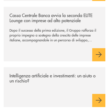
/news/cassa-centrale-banca-avvia-la-seconda-elite-lounge-con-imprese-
Cassa Centrale Banca avvia la seconda ELITE
Lounge con imprese ad alto potenziale
Dopo il successo della prima edizione, il Gruppo rafforza il
proprio impegno a sostegno della crescita delle imprese
italiane, accompagnandole in un percorso di sviluppo,
innovazione e accesso ai mercati dei capitali.
/news/intelligenza-artificiale-e-investimenti-un-aiuto-o-un-rischio/
Intelligenza artificiale e investimenti: un aiuto o
un rischio?