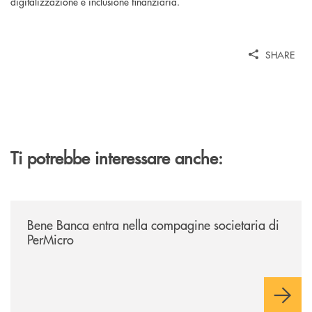
digitalizzazione e inclusione finanziaria.
SHARE
Ti potrebbe interessare anche:
/news/bene-banca-entra-nella-compagine-societaria-di-permicro/
Bene Banca entra nella compagine societaria di
PerMicro