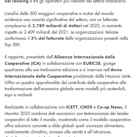
e tra gli operatori più rilevanti del settore finanziario.
nel ranking
L’analisi delle 300 maggiori cooperative e mutue del mondo
evidenzia una crescita significativa del settore, con un fatturato
complessivo di
nel 2023, in aumento
2.789 miliardi di dollari
rispetto ai 2.409 miliardi del 2021. Le organizzazioni italiane
confermano il
delle organizzazioni presenti nella
3% del fatturato
Top 300.
Il rapporto, presentato dall’
Alleanza Internazionale delle
in collaborazione con
, giunge
Cooperative (ICA)
EURICSE
quest’anno alla sua tredicesima edizione e si inserisce nell’
Anno
proclamato dalle Nazioni Unite.
Internazionale delle Cooperative
Offre un quadro approfondito del contributo delle cooperative alla
trasformazione dell’economia globale verso modelli più sostenibili,
equi e resilienti.
Realizzato in collaborazione con
,
e
, il
ICETT
CM50
Co-op News
Monitor 2025 combina dati economici con testimonianze dei leader
cooperativi di tutto il mondo, mostrando come il modello cooperativo
offra soluzioni concrete a sfide globali quali sicurezza alimentare,
cambiamento climatico, accesso alla sanità e all’istruzione,