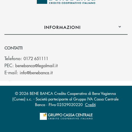
INFORMAZIONI
CONTATTI
Telefono:
0172 651111
(si apre l’app di posta elettronica)
PEC:
benebanca@legalmail.it
(si apre l’app di posta elettronica)
E-mail:
info@benebanca.it
© 2026 BENE BANCA Credito Cooperativo di Bene Vagienna
(Cuneo) s.c. - Società partecipante al Gruppo IVA Cassa Centrale
Banca · P.Iva 02529020220
Crediti