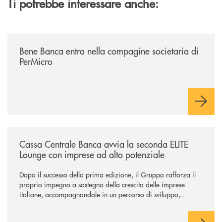
Ti potrebbe interessare anche:
/news/bene-banca-entra-nella-compagine-societaria-di-permicro/
Bene Banca entra nella compagine societaria di
PerMicro
/news/cassa-centrale-banca-avvia-la-seconda-elite-lounge-con-imprese-
Cassa Centrale Banca avvia la seconda ELITE
Lounge con imprese ad alto potenziale
Dopo il successo della prima edizione, il Gruppo rafforza il
proprio impegno a sostegno della crescita delle imprese
italiane, accompagnandole in un percorso di sviluppo,
innovazione e accesso ai mercati dei capitali.