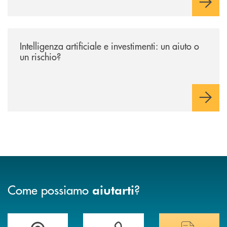
/news/intelligenza-artificiale-e-investimenti-un-aiuto-o-un-rischio/
Intelligenza artificiale e investimenti: un aiuto o
un rischio?
Come possiamo
?
aiutarti
Trova la filiale più vicina a te&nbsp;
Hai bisogno di assistenza immediata?
Hai bisogno di alcuni