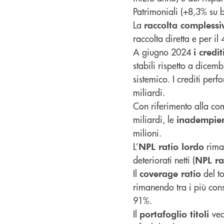
Patrimoniali (+8,3% su 
La
raccolta complessi
raccolta diretta e per il
A giugno 2024
i credit
stabili rispetto a dicem
sistemico. I crediti per
miliardi.
Con riferimento alla com
miliardi, le
inadempien
milioni.
L’
riman
NPL ratio lordo
deteriorati netti (
NPL ra
Il
del to
coverage ratio
rimanendo tra i più cons
91%.
Il
ved
portafoglio titoli