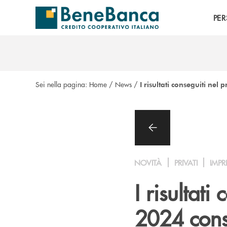
Salta al contenuto principale
PE
Sei nella pagina:
Home
/
News
/
I risultati conseguiti ne
NOVITÀ
PRIVATI
IMPR
I risultat
2024 conso