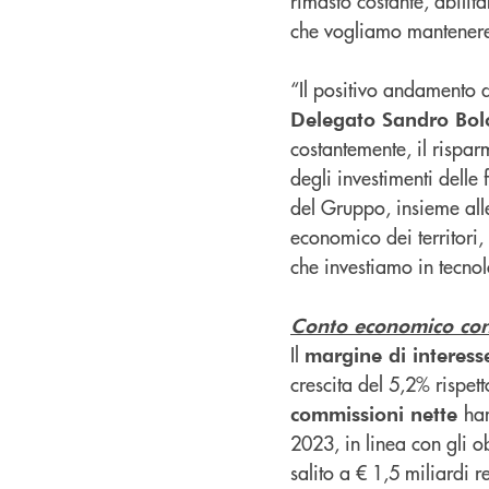
rimasto costante, abilita
che vogliamo mantenere 
“Il positivo andamento
Delegato Sandro Bo
costantemente, il rispar
degli investimenti delle 
del Gruppo, insieme alle
economico dei territori, 
che investiamo in tecnol
Conto economico cons
Il
margine di interess
crescita del 5,2% rispet
han
commissioni nette
2023, in linea con gli obi
salito a € 1,5 miliardi