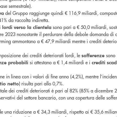
base semestrale).
del Gruppo raggiunge quindi € 116,9 miliardi, compost
va
 41% da raccolta indiretta.
sono pari a € 50,0 miliardi, sos
i lordi verso la clientela
bre 2023 nonostante il perdurare della debole domanda di cr
forming ammontano a € 47,9 miliardi mentre i crediti deterio
posizione dei crediti deteriorati lordi, le
sono 
sofferenze
si attestano a € 1,4 miliardi e i
ze probabili
crediti scad
e in linea con i valori di fine anno (4,2%), mentre l’inciden
) risulta pari allo 0,7%.
tio netto
tale dei crediti deteriorati è pari al 82% (85% a dicembre 
ervativi del settore bancario, con una copertura delle soffe
e una riduzione a € 34,3 miliardi, rispetto ai € 35,6 miliar