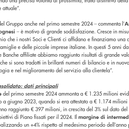
ndo una precisa volontà di prossimità, tratto distintivo della
attuale”.
 del Gruppo anche nel primo semestre 2024 – commenta l’
A
– è motivo di grande soddisfazione. Cresce in misur
lognesi
mio che i nostri Soci e Clienti ci affidano e finanziamo una
famiglie e delle piccole imprese italiane. In questi 5 anni da
 Banche affiliate abbiamo raggiunto risultati di grande valo
che si sono tradotti in brillanti numeri di bilancio e in nuo
ogia e nel miglioramento del servizio alla clientela”.
olidato: dati principali
del primo semestre 2024 ammonta a € 1.235 milioni evi
e
to a giugno 2023, quando si era attestato a € 1.174 milioni
no raggiunto € 397 milioni, in crescita del 3% sul dato de
ettivi di Piano fissati per il 2024. Il
margine di intermed
 realizzando un +4% rispetto al medesimo periodo dell’anno 