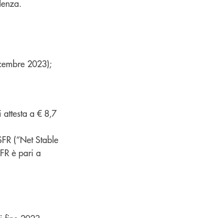
denza.
icembre 2023);
i attesta a € 8,7
SFR (“Net Stable
FR è pari a