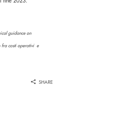
i fine 2023.
gical guidance on
 fra costi operativi e
SHARE