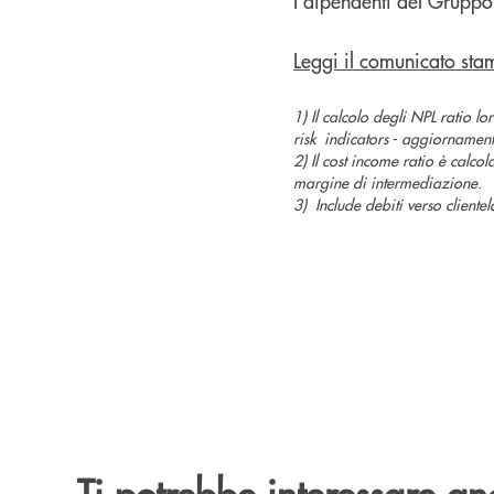
I dipendenti del Gruppo
Leggi il comunicato st
1) Il calcolo degli NPL ratio 
risk indicators - aggiornamen
2) Il cost income ratio è calco
margine di intermediazione.
3) Include debiti verso clientela
Ti potrebbe interessare an