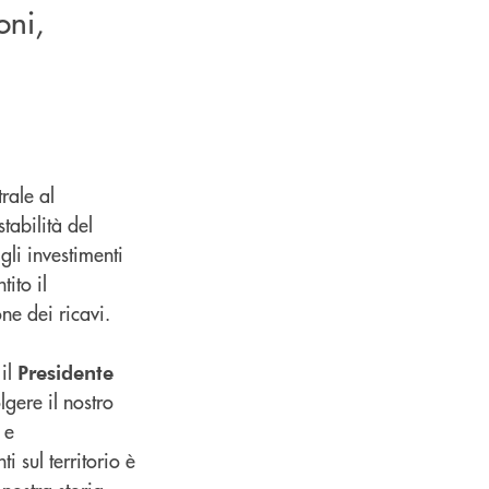
oni,
rale al
stabilità del
li investimenti
ito il
ne dei ricavi.
 il
Presidente
lgere il nostro
 e
i sul territorio è