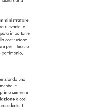
 nostra storia
mministratore
a rilevante, e
 quota importante
lla costituzione
re per il tessuto
vo patrimonio,
denziando una
 mentre le
l primo semestre
è così
iazione
precedente. I