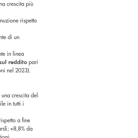
a crescita più
inuzione rispetto
nte di un
te in linea
pari
sul reddito
ni nel 2023).
e una crescita del
e in tutti i
ispetto a fine
ardi; +8,8% da
tioni