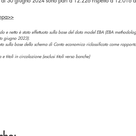
 al 30 giugno 2024 sono pari a 12.226 rispetto a 12.016 d
ampa>>
lordo e netto è stato effettuato sulla base del data model EBA (EBA methodolo
to giugno 2023).
lato sulla base dello schema di Conto economico riclassificato come rapporto
 e titoli in circolazione (esclusi titoli verso banche)
che: