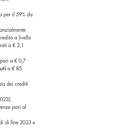
a per il 59% da
tanzialmente
edito a livello
rati a € 2,1
pari a € 0,7
a € 85
uti
za dei crediti
2023),
renze pari al
di di fine 2023 e