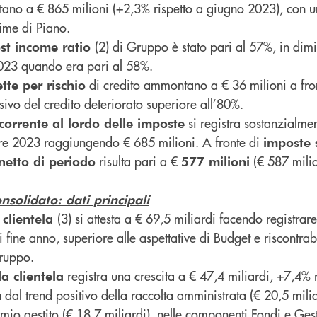
no a € 865 milioni (+2,3% rispetto a giugno 2023), con un
time di Piano.
(2) di Gruppo è stato pari al 57%, in dim
st income ratio
2023 quando era pari al 58%.
di credito ammontano a € 36 milioni a fro
tte per rischio
ivo del credito deteriorato superiore all’80%.
si registra sostanzialmen
 corrente al lordo delle imposte
tre 2023 raggiungendo € 685 milioni. A fronte di
imposte 
risulta pari a €
(€ 587 milio
 netto di periodo
577 milioni
nsolidato: dati principali
(3) si attesta a € 69,5 miliardi facendo registrar
 clientela
i fine anno, superiore alle aspettative di Budget e riscontrabil
Gruppo.
registra una crescita a € 47,4 miliardi, +7,4% r
da clientela
 dal trend positivo della raccolta amministrata (€ 20,5 mili
rmio gestito (€ 18,7 miliardi), nelle componenti Fondi e Ges