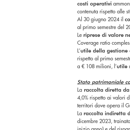
ammonta
costi operativi
contenuta rispetto alle s
Al 30 giugno 2024 il
co
al primo semestre del 
Le
riprese di valore
ne
Coverage ratio compless
L’
utile della gestione
rispetto al primo semes
a € 108 milioni, l’
utile
Stato patrimoniale co
La
raccolta diretta da
4,0% rispetto ai valori d
territori dove opera il 
La
raccolta indiretta 
dicembre 2023, trainata
inizio anno) e del rispa