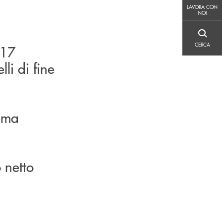
LAVORA CON NOI
LAVORA CON
NOI
CERCA
CERCA
117
lli di fine
tema
 netto