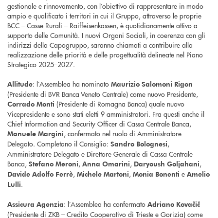
gestionale e rinnovamento, con l’obiettivo di rappresentare in modo
ampio e qualificato i territori in cui il Gruppo, attraverso le proprie
BCC – Casse Rurali – Raiffeisenkassen, è quotidianamente attivo a
supporto delle Comunità. I nuovi Organi Sociali, in coerenza con gli
indirizzi della Capogruppo, saranno chiamati a contribuire alla
realizzazione delle priorità e delle progettualità delineate nel Piano
Strategico 2025–2027.
: l’Assemblea ha nominato
Allitude
Maurizio Salomoni Rigon
(Presidente di BVR Banca Veneto Centrale) come nuovo Presidente,
(Presidente di Romagna Banca) quale nuovo
Corrado Monti
Vicepresidente e sono stati eletti 9 amministratori. Fra questi anche il
Chief Information and Security Officer di Cassa Centrale Banca,
, confermato nel ruolo di Amministratore
Manuele Margini
Delegato. Completano il Consiglio:
,
Sandro Bolognesi
Amministratore Delegato e Direttore Generale di Cassa Centrale
Banca,
,
,
,
Stefano Meroni
Anna Omarini
Daryoush Goljahani
,
,
e
Davide Adolfo Ferrè
Michele Martoni
Monia Bonenti
Amelio
.
Lulli
: l’Assemblea ha confermato
Assicura Agenzia
Adriano Kovačič
(Presidente di ZKB – Credito Cooperativo di Trieste e Gorizia) come