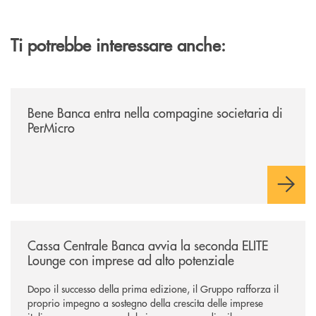
Ti potrebbe interessare anche:
/news/bene-banca-entra-nella-compagine-societaria-di-permicro/
Bene Banca entra nella compagine societaria di
PerMicro
/news/cassa-centrale-banca-avvia-la-seconda-elite-lounge-con-imprese-
Cassa Centrale Banca avvia la seconda ELITE
Lounge con imprese ad alto potenziale
Dopo il successo della prima edizione, il Gruppo rafforza il
proprio impegno a sostegno della crescita delle imprese