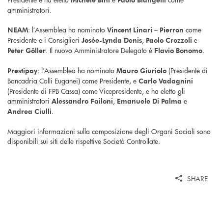
amministratori.
: l’Assemblea ha nominato
come
NEAM
Vincent Linari – Pierron
Presidente e i Consiglieri
,
e
Josée-Lynda Denis
Paolo Crozzoli
. Il nuovo Amministratore Delegato è
.
Peter Göller
Flavio Bonomo
: l’Assemblea ha nominato
(Presidente di
Prestipay
Mauro Giuriolo
Bancadria Colli Euganei) come Presidente, e
Carlo Vadagnini
(Presidente di FPB Cassa) come Vicepresidente, e ha eletto gli
amministratori
,
e
Alessandro Failoni
Emanuele Di Palma
.
Andrea Ciulli
Maggiori informazioni sulla composizione degli Organi Sociali sono
disponibili sui siti delle rispettive Società Controllate.
SHARE