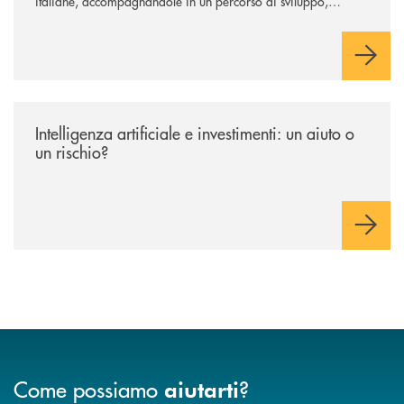
italiane, accompagnandole in un percorso di sviluppo,
innovazione e accesso ai mercati dei capitali.
/news/intelligenza-artificiale-e-investimenti-un-aiuto-o-un-rischio/
Intelligenza artificiale e investimenti: un aiuto o
un rischio?
Come possiamo
?
aiutarti