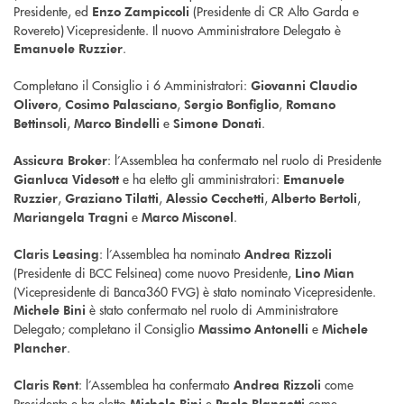
Presidente, ed
(Presidente di CR Alto Garda e
Enzo Zampiccoli
Rovereto) Vicepresidente. Il nuovo Amministratore Delegato è
.
Emanuele Ruzzier
Completano il Consiglio i 6 Amministratori:
Giovanni Claudio
,
,
,
Olivero
Cosimo Palasciano
Sergio Bonfiglio
Romano
,
e
.
Bettinsoli
Marco Bindelli
Simone Donati
: l’Assemblea ha confermato nel ruolo di Presidente
Assicura Broker
e ha eletto gli amministratori:
Gianluca Videsott
Emanuele
,
,
,
,
Ruzzier
Graziano Tilatti
Alessio Cecchetti
Alberto Bertoli
e
.
Mariangela Tragni
Marco Misconel
: l’Assemblea ha nominato
Claris Leasing
Andrea Rizzoli
(Presidente di BCC Felsinea) come nuovo Presidente,
Lino Mian
(Vicepresidente di Banca360 FVG) è stato nominato Vicepresidente.
è stato confermato nel ruolo di Amministratore
Michele Bini
Delegato; completano il Consiglio
e
Massimo Antonelli
Michele
.
Plancher
: l’Assemblea ha confermato
come
Claris Rent
Andrea Rizzoli
Presidente e ha eletto
e
come
Michele Bini
Paolo Blangetti