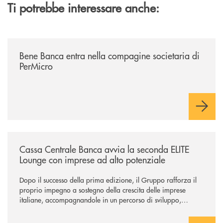
Ti potrebbe interessare anche:
/news/bene-banca-entra-nella-compagine-societaria-di-permicro/
Bene Banca entra nella compagine societaria di
PerMicro
/news/cassa-centrale-banca-avvia-la-seconda-elite-lounge-con-imprese-
Cassa Centrale Banca avvia la seconda ELITE
Lounge con imprese ad alto potenziale
Dopo il successo della prima edizione, il Gruppo rafforza il
proprio impegno a sostegno della crescita delle imprese
italiane, accompagnandole in un percorso di sviluppo,
innovazione e accesso ai mercati dei capitali.