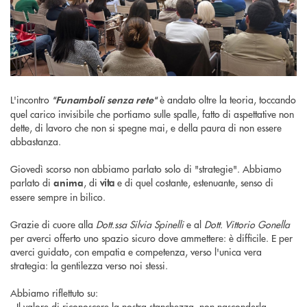
L'incontro
è andato oltre la teoria, toccando
"Funamboli senza rete"
quel carico invisibile che portiamo sulle spalle, fatto di aspettative non
dette, di lavoro che non si spegne mai, e della paura di non essere
abbastanza.
Giovedì scorso non abbiamo parlato solo di "strategie". Abbiamo
parlato di
, di
vita
e di quel costante, estenuante, senso di
anima
essere sempre in bilico.
Grazie di cuore alla
Dott.ssa Silvia Spinelli
e al
Dott. Vittorio Gonella
per averci offerto uno spazio sicuro dove ammettere: è difficile. E per
averci guidato, con empatia e competenza, verso l'unica vera
strategia: la gentilezza verso noi stessi.
Abbiamo riflettuto su:
- Il valore di riconoscere la nostra stanchezza, non nasconderla