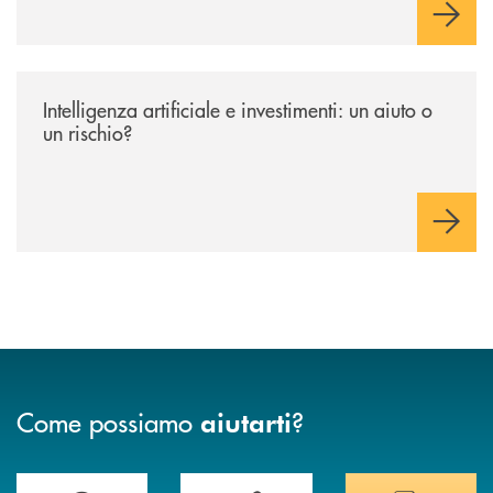
/news/intelligenza-artificiale-e-investimenti-un-aiuto-o-un-rischio/
Intelligenza artificiale e investimenti: un aiuto o
un rischio?
Come possiamo
?
aiutarti
Trova la filiale più vicina a te&nbsp;
Hai bisogno di assistenza immediata?
Hai bisogno di alcuni