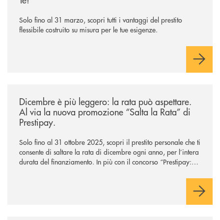
Solo fino al 31 marzo, scopri tutti i vantaggi del prestito
flessibile costruito su misura per le tue esigenze.
/news/salta-la-rata-di-prestipay-solo-fino-al-31-ottobre-2025/
Dicembre è più leggero: la rata può aspettare.
Al via la nuova promozione “Salta la Rata” di
Prestipay.
Solo fino al 31 ottobre 2025, scopri il prestito personale che ti
consente di saltare la rata di dicembre ogni anno, per l’intera
durata del finanziamento. In più con il concorso “Prestipay: la
scelta che ti premia”, ottieni un prestito Prestipay e puoi
vincere uno dei 400 Buoni Regalo Amazon.it* da 50€ in
palio.