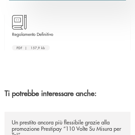
apre una nuova finestra
Regolamento Definitivo
PDF | 157,9 kb
Ti potrebbe interessare anche:
/news/prestipay-110-volte-su-misura-per-te/
Un prestito ancora più flessibile grazie alla
promozione Prestipay “110 Volte Su Misura per
Te!”