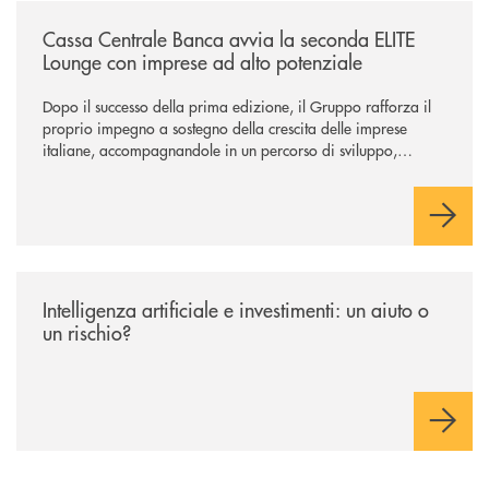
/news/cassa-centrale-banca-avvia-la-seconda-elite-lounge-con-imprese-
Cassa Centrale Banca avvia la seconda ELITE
Lounge con imprese ad alto potenziale
Dopo il successo della prima edizione, il Gruppo rafforza il
proprio impegno a sostegno della crescita delle imprese
italiane, accompagnandole in un percorso di sviluppo,
innovazione e accesso ai mercati dei capitali.
/news/intelligenza-artificiale-e-investimenti-un-aiuto-o-un-rischio/
Intelligenza artificiale e investimenti: un aiuto o
un rischio?