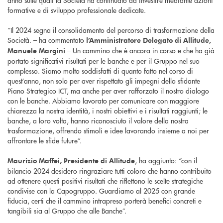
anno sulle quali la Società ha continuato ad investire mediante azioni
formative e di sviluppo professionale dedicate.
“Il 2024 segna il consolidamento del percorso di trasformazione della
Società. – ha commentato
l’Amministratore Delegato di Allitude,
– Un cammino che è ancora in corso e che ha già
Manuele Margini
portato significativi risultati per le banche e per il Gruppo nel suo
complesso. Siamo molto soddisfatti di quanto fatto nel corso di
quest’anno, non solo per aver rispettato gli impegni dello sfidante
Piano Strategico ICT, ma anche per aver rafforzato il nostro dialogo
con le banche. Abbiamo lavorato per comunicare con maggiore
chiarezza la nostra identità, i nostri obiettivi e i risultati raggiunti; le
banche, a loro volta, hanno riconosciuto il valore della nostra
trasformazione, offrendo stimoli e idee lavorando insieme a noi per
affrontare le sfide future”.
, ha aggiunto: “con il
Maurizio Maffei, Presidente di Allitude
bilancio 2024 desidero ringraziare tutti coloro che hanno contribuito
ad ottenere questi positivi risultati che riflettono le scelte strategiche
condivise con la Capogruppo. Guardiamo al 2025 con grande
fiducia, certi che il cammino intrapreso porterà benefici concreti e
tangibili sia al Gruppo che alle Banche”.