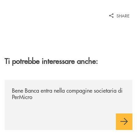
SHARE
Ti potrebbe interessare anche:
/news/bene-banca-entra-nella-compagine-societaria-di-permicro/
Bene Banca entra nella compagine societaria di
PerMicro