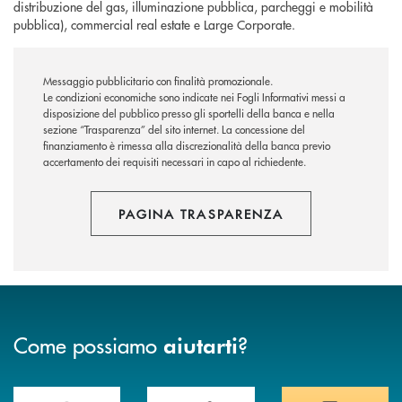
distribuzione del gas, illuminazione pubblica, parcheggi e mobilità
pubblica), commercial real estate e Large Corporate.
Messaggio pubblicitario con finalità promozionale.
Le condizioni economiche sono indicate nei Fogli Informativi messi a
disposizione del pubblico presso gli sportelli della banca e nella
sezione “Trasparenza” del sito internet.
La concessione del
finanziamento è rimessa alla discrezionalità della banca previo
accertamento dei requisiti necessari in capo al richiedente.
PAGINA TRASPARENZA
Come possiamo
?
aiutarti