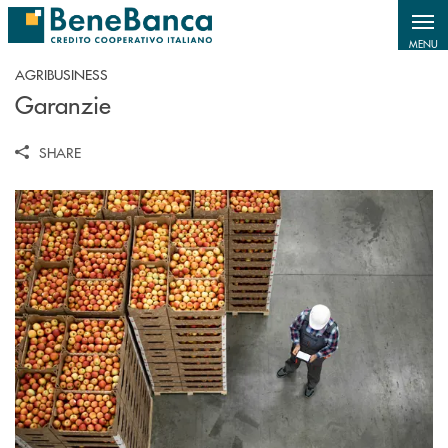
Salta al contenuto principale
MENU
AGRIBUSINESS
Garanzie
SHARE