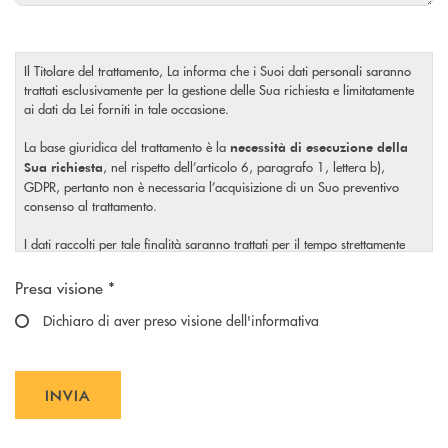
Il Titolare del trattamento, La informa che i Suoi dati personali saranno
trattati esclusivamente per la gestione delle Sua richiesta e limitatamente
ai dati da Lei forniti in tale occasione.
La base giuridica del trattamento è la
necessità di esecuzione della
, nel rispetto dell’articolo 6, paragrafo 1, lettera b),
Sua richiesta
GDPR, pertanto non è necessaria l’acquisizione di un Suo preventivo
consenso al trattamento.
I dati raccolti per tale finalità saranno trattati per il tempo strettamente
necessario a soddisfare la Sua richiesta o per eventuali obblighi di legge.
Scegliere un'opzione
Presa visione *
Il Titolare La invita, inoltre, prima di conferire i Suoi dati personali, a
visionare l’
Dichiaro di aver preso visione dell'informativa
informativa completa
sul trattamento dei Suoi dati
, rilasciata nel rispetto dell’articolo 13 Regolamento (UE)
personali
2016/679, accessibile al seguente
link
.
INVIA
INVIA FORM