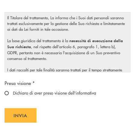
Il Titolare del trattamento, La informa che i Suoi dati personali saranno
trattati esclusivamente per la gestione delle Sua richiesta e limitatamente
ai dati da Lei forniti in tale occasione.
La base giuridica del trattamento è la
necessità di esecuzione della
, nel rispetto dell’articolo 6, paragrafo 1, lettera b),
Sua richiesta
GDPR, pertanto non è necessaria l’acquisizione di un Suo preventivo
consenso al trattamento.
I dati raccolti per tale finalità saranno trattati per il tempo strettamente
necessario a soddisfare la Sua richiesta o per eventuali obblighi di legge.
Scegliere un'opzione
Presa visione *
Il Titolare La invita, inoltre, prima di conferire i Suoi dati personali, a
visionare l’
Dichiaro di aver preso visione dell'informativa
informativa completa
sul trattamento dei Suoi dati
, rilasciata nel rispetto dell’articolo 13 Regolamento (UE)
personali
2016/679, accessibile al seguente
link
.
INVIA
INVIA FORM