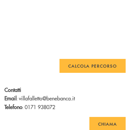
CALCOLA PERCORSO
Contatti
Email
villafalletto@benebanca.it
:
Telefono
0171 938072
:
CHIAMA