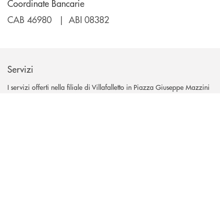
Coordinate Bancarie
CAB 46980 | ABI 08382
Servizi
I servizi offerti nella filiale di Villafalletto in Piazza Giuseppe Mazzini
24, sono:
INBANK
ATM
Preleva, consulta il saldo, ricarica il cellulare a qualunque
ora, anche nei giorni festivi.
Parcheggio
Parcheggia comodamente nel posto riservato ai clienti.