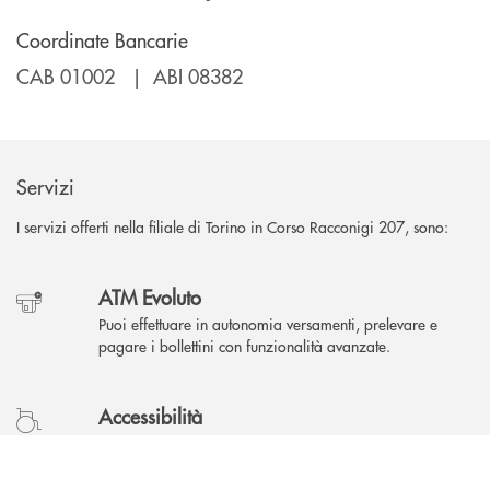
Coordinate Bancarie
CAB 01002 | ABI 08382
Servizi
I servizi offerti nella filiale di Torino in Corso Racconigi 207, sono:
ATM Evoluto
Puoi effettuare in autonomia versamenti, prelevare e
pagare i bollettini con funzionalità avanzate.
Accessibilità
L'accesso in filiale è garantito anche a persone con
INBANK
disabilità.