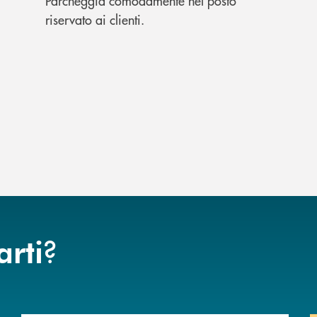
Parcheggia comodamente nel posto
riservato ai clienti.
?
arti