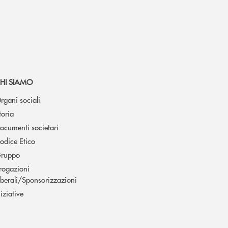
HI SIAMO
rgani sociali
toria
ocumenti societari
odice Etico
ruppo
rogazioni
iberali/Sponsorizzazioni
niziative