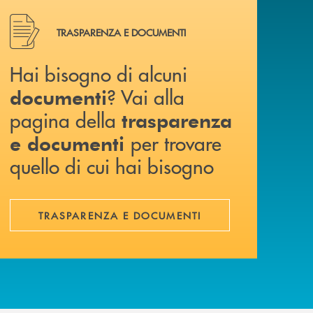
Hai bisogno di alcuni documenti ? Vai alla pagina della 
TRASPARENZA E DOCUMENTI
Hai bisogno di alcuni
? Vai alla
documenti
pagina della
trasparenza
per trovare
e documenti
quello di cui hai bisogno
TRASPARENZA E DOCUMENTI