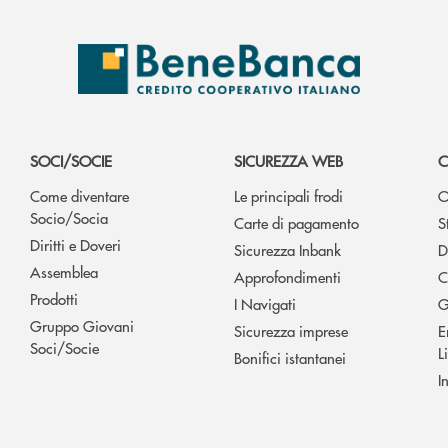
SOCI/SOCIE
SICUREZZA WEB
C
Come diventare
Le principali frodi
O
Socio/Socia
Carte di pagamento
S
Diritti e Doveri
Sicurezza Inbank
D
Assemblea
Approfondimenti
C
Prodotti
I Navigati
G
Gruppo Giovani
Sicurezza imprese
E
Soci/Socie
L
Bonifici istantanei
I