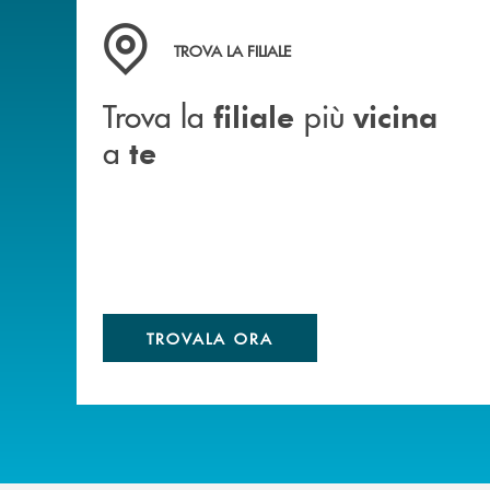
Trova la filiale più vicina a te&nbsp;
TROVA LA FILIALE
Trova la
più
filiale
vicina
a
te
TROVALA ORA