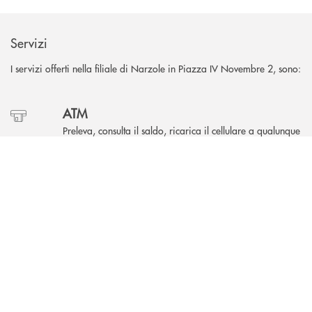
Servizi
I servizi offerti nella filiale di Narzole in Piazza IV Novembre 2, sono:
ATM
Preleva, consulta il saldo, ricarica il cellulare a qualunque
ora, anche nei giorni festivi.
INBANK
Parcheggio
Parcheggia comodamente nel posto riservato ai clienti.
Accessibilità
L'accesso in filiale è garantito anche a persone con
disabilità.